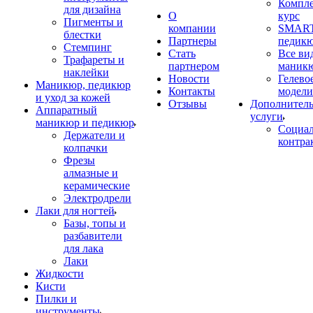
Компл
для дизайна
О
курс
Пигменты и
компании
SMART
блестки
Партнеры
педик
Стемпинг
Стать
Все ви
Трафареты и
партнером
маник
наклейки
Новости
Гелево
Маникюр, педикюр
Контакты
модели
и уход за кожей
Отзывы
Дополнител
Аппаратный
услуги
маникюр и педикюр
Социа
Держатели и
контра
колпачки
Фрезы
алмазные и
керамические
Электродрели
Лаки для ногтей
Базы, топы и
разбавители
для лака
Лаки
Жидкости
Кисти
Пилки и
инструменты