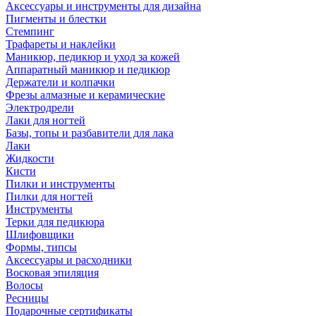
Аксессуары и инструменты для дизайна
Пигменты и блестки
Стемпинг
Трафареты и наклейки
Маникюр, педикюр и уход за кожей
Аппаратный маникюр и педикюр
Держатели и колпачки
Фрезы алмазные и керамические
Электродрели
Лаки для ногтей
Базы, топы и разбавители для лака
Лаки
Жидкости
Кисти
Пилки и инструменты
Пилки для ногтей
Инструменты
Терки для педикюра
Шлифовщики
Формы, типсы
Аксессуары и расходники
Восковая эпиляция
Волосы
Ресницы
Подарочные сертификаты