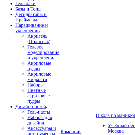
Гель-лаки
Базы и Топы
Дегидраторы и
Праймеры
Наращивание и
укрепление
Акригель
(Полигель)
Гелевое
моделирование
и укрепление
Акриловые
пудры
Акриловые
жидкости
Наборы
Цветные
акриловые
пудры
Дизайн ногтей
Гель-пасты
Школа по маникю
Наборы для
дизайна
Учебный цент
Аксессуары и
Москва
Компания
инструменты