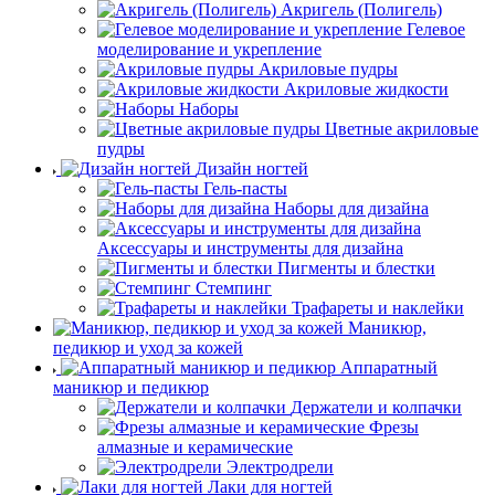
Акригель (Полигель)
Гелевое
моделирование и укрепление
Акриловые пудры
Акриловые жидкости
Наборы
Цветные акриловые
пудры
Дизайн ногтей
Гель-пасты
Наборы для дизайна
Аксессуары и инструменты для дизайна
Пигменты и блестки
Стемпинг
Трафареты и наклейки
Маникюр,
педикюр и уход за кожей
Аппаратный
маникюр и педикюр
Держатели и колпачки
Фрезы
алмазные и керамические
Электродрели
Лаки для ногтей