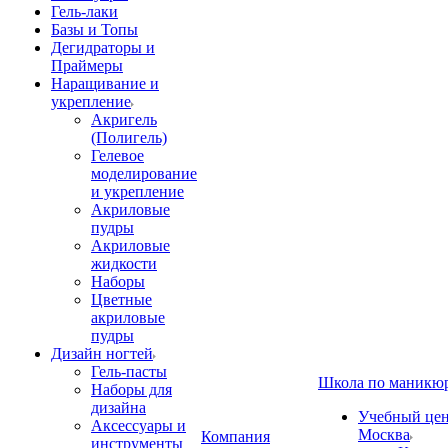
Гель-лаки
Базы и Топы
Дегидраторы и
Праймеры
Наращивание и
укрепление
Акригель
(Полигель)
Гелевое
моделирование
и укрепление
Акриловые
пудры
Акриловые
жидкости
Наборы
Цветные
акриловые
пудры
Дизайн ногтей
Гель-пасты
Школа по маникю
Наборы для
дизайна
Учебный цент
Аксессуары и
Москва
Компания
инструменты