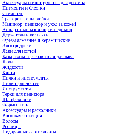
Аксессуары и инструменты для дизайна
Пигменты и блестки
Стемпинг
Трафареты и наклейки
Маникюр, педикюр и уход за кожей
Аппаратный маникюр и педикюр
Держатели и колпачки
Фрезы алмазные и керамические
Электродрели
Лаки для ногтей
Базы, топы и разбавители для лака
Лаки
Жидкости
Кисти
Пилки и инструменты
Пилки для ногтей
Инструменты
Терки для педикюра
Шлифовщики
Формы, типсы
Аксессуары и расходники
Восковая эпиляция
Волосы
Ресницы
Подарочные сертификаты