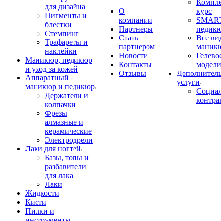
Компл
для дизайна
О
курс
Пигменты и
компании
SMART
блестки
Партнеры
педик
Стемпинг
Стать
Все ви
Трафареты и
партнером
маник
наклейки
Новости
Гелево
Маникюр, педикюр
Контакты
модели
и уход за кожей
Отзывы
Дополнител
Аппаратный
услуги
маникюр и педикюр
Социа
Держатели и
контра
колпачки
Фрезы
алмазные и
керамические
Электродрели
Лаки для ногтей
Базы, топы и
разбавители
для лака
Лаки
Жидкости
Кисти
Пилки и
инструменты