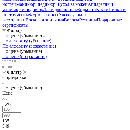
ногтей
Маникюр, педикюр и уход за кожей
Аппаратный
маникюр и педикюр
Лаки для ногтей
Жидкости
Кисти
Пилки и
инструменты
Формы, типсы
Аксессуары и
расходники
Восковая эпиляция
Волосы
Ресницы
Подарочные
сертификаты
Фильтр
По цене (убывание)
По алфавиту (убывание)
По алфавиту (возрастание)
По цене (убывание)
По цене (возрастание)
Фильтр
Сортировка
По цене (убывание)
Цена
Цена
135
349