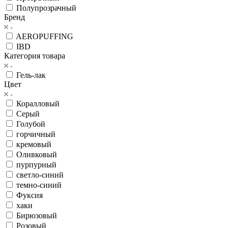
Полупрозрачный
Бренд
AEROPUFFING
IBD
Категория товара
Гель-лак
Цвет
Коралловый
Серый
Голубой
горчичный
кремовый
Оливковый
пурпурный
светло-синий
темно-синий
Фуксия
хаки
Бирюзовый
Розовый