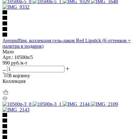
Aeropuffing, коллекция гель-лаков Red Lipstick (6 оттенков +
палитра в подарок)
Мало
Арт.: 10500n/5
990
руб.
/к-т
В корзину
Коллекция