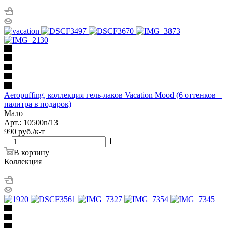
Aeropuffing, коллекция гель-лаков Vacation Mood (6 оттенков +
палитра в подарок)
Мало
Арт.: 10500n/13
990
руб.
/к-т
В корзину
Коллекция