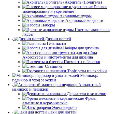
Акригель (Полигель)
Гелевое
моделирование и укрепление
Акриловые пудры
Акриловые жидкости
Наборы
Цветные акриловые
пудры
Дизайн ногтей
Гель-пасты
Наборы для дизайна
Аксессуары и инструменты для дизайна
Пигменты и блестки
Стемпинг
Трафареты и наклейки
Маникюр,
педикюр и уход за кожей
Аппаратный
маникюр и педикюр
Держатели и колпачки
Фрезы
алмазные и керамические
Электродрели
Лаки для ногтей