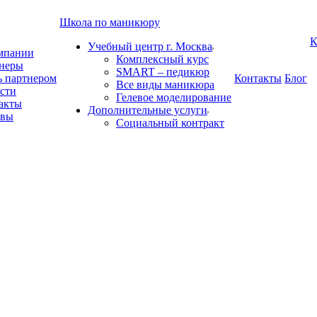
Школа по маникюру
К
Учебный центр г. Москва
мпании
Комплексный курс
неры
SMART – педикюр
ь партнером
Контакты
Блог
Все виды маникюра
сти
Гелевое моделирование
акты
Дополнительные услуги
ывы
Социальный контракт