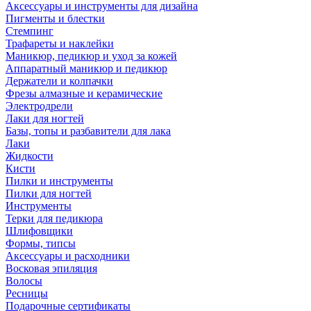
Аксессуары и инструменты для дизайна
Пигменты и блестки
Стемпинг
Трафареты и наклейки
Маникюр, педикюр и уход за кожей
Аппаратный маникюр и педикюр
Держатели и колпачки
Фрезы алмазные и керамические
Электродрели
Лаки для ногтей
Базы, топы и разбавители для лака
Лаки
Жидкости
Кисти
Пилки и инструменты
Пилки для ногтей
Инструменты
Терки для педикюра
Шлифовщики
Формы, типсы
Аксессуары и расходники
Восковая эпиляция
Волосы
Ресницы
Подарочные сертификаты