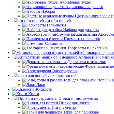
Акриловые пудры
Акриловые жидкости
Наборы
Цветные акриловые п
Дизайн ногтей
Гель-пасты
Наборы для дизайна
Аксессуа
Пигменты и блестки
Стемпинг
Трафареты и наклейки
Маникюр, педикюр 
Аппаратный маник
Держатели и колпачки
Фрезы алмазные
Электродрели
Лаки для ногтей
Базы, топы и р
Лаки
Жидкости
Кисти
Пилки и инструменты
Пилки для ногтей
Инструменты
Терки для педикюра