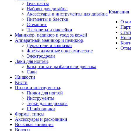
Гель-пасты
Наборы для дизайна
Компания
Аксессуары и инструменты для дизайна
Пигменты и блестки
О ко
Стемпинг
Парт
Трафареты и наклейки
Стат
Маникюр, педикюр и уход за кожей
Ново
Аппаратный маникюр и педикюр
Конт
Держатели и колпачки
Отз
Фрезы алмазные и керамические
Электродрели
Лаки для ногтей
Базы, топы и разбавители для лака
Лаки
Жидкости
Кисти
Пилки и инструменты
Пилки для ногтей
Инструменты
Терки для педикюра
Шлифовщики
Формы, типсы
Аксессуары и расходники
Восковая эпиляция
Волосы