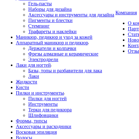
Гель-пасты
Наборы для дизайна
Компания
Аксессуары и инструменты для дизайна
Пигменты и блестки
О ко
Стемпинг
Парт
Трафареты и наклейки
Стат
Маникюр, педикюр и уход за кожей
Ново
Аппаратный маникюр и педикюр
Конт
Держатели и колпачки
Отз
Фрезы алмазные и керамические
Электродрели
Лаки для ногтей
Базы, топы и разбавители для лака
Лаки
Жидкости
Кисти
Пилки и инструменты
Пилки для ногтей
Инструменты
Терки для педикюра
Шлифовщики
Формы, типсы
Аксессуары и расходники
Восковая эпиляция
Волосы