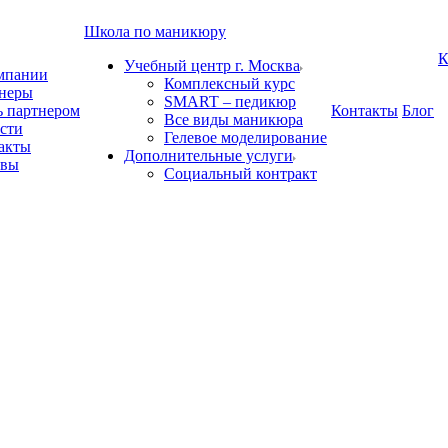
Школа по маникюру
К
Учебный центр г. Москва
мпании
Комплексный курс
неры
SMART – педикюр
ь партнером
Контакты
Блог
Все виды маникюра
сти
Гелевое моделирование
акты
Дополнительные услуги
ывы
Социальный контракт