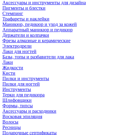
Аксессуары и инструменты для дизайна
Пигменты и блестки
Стемпинг
Трафареты и наклейки
Маникюр, педикюр и уход за кожей
Аппаратный маникюр и педикюр
Держатели и колпачки
Фрезы алмазные и керамические
Электродрели
Лаки для ногтей
Базы, топы и разбавители для лака
Лаки
Жидкости
Кисти
Пилки и инструменты
Пилки для ногтей
Инструменты
Терки для педикюра
Шлифовщики
Формы, типсы
Аксессуары и расходники
Восковая эпиляция
Волосы
Ресницы
Подарочные сертификаты