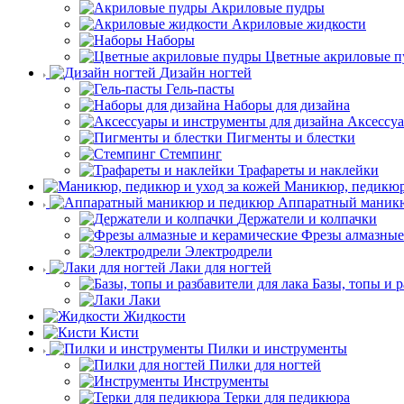
Акриловые пудры
Акриловые жидкости
Наборы
Цветные акриловые п
Дизайн ногтей
Гель-пасты
Наборы для дизайна
Аксессуа
Пигменты и блестки
Стемпинг
Трафареты и наклейки
Маникюр, педикюр 
Аппаратный маник
Держатели и колпачки
Фрезы алмазные
Электродрели
Лаки для ногтей
Базы, топы и р
Лаки
Жидкости
Кисти
Пилки и инструменты
Пилки для ногтей
Инструменты
Терки для педикюра