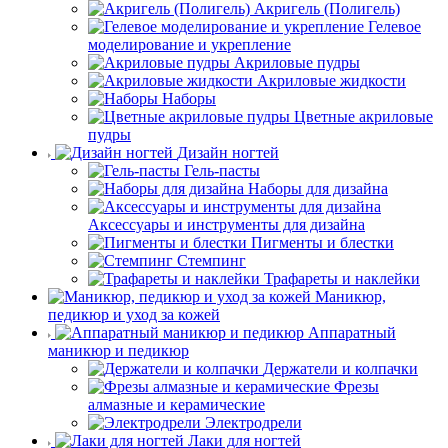
Акригель (Полигель)
Гелевое
моделирование и укрепление
Акриловые пудры
Акриловые жидкости
Наборы
Цветные акриловые
пудры
Дизайн ногтей
Гель-пасты
Наборы для дизайна
Аксессуары и инструменты для дизайна
Пигменты и блестки
Стемпинг
Трафареты и наклейки
Маникюр,
педикюр и уход за кожей
Аппаратный
маникюр и педикюр
Держатели и колпачки
Фрезы
алмазные и керамические
Электродрели
Лаки для ногтей