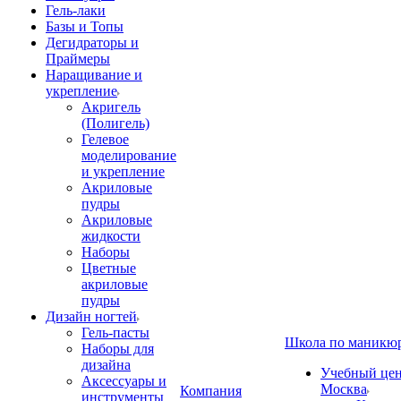
Гель-лаки
Базы и Топы
Дегидраторы и
Праймеры
Наращивание и
укрепление
Акригель
(Полигель)
Гелевое
моделирование
и укрепление
Акриловые
пудры
Акриловые
жидкости
Наборы
Цветные
акриловые
пудры
Дизайн ногтей
Гель-пасты
Школа по маникю
Наборы для
дизайна
Учебный цент
Аксессуары и
Москва
Компания
инструменты