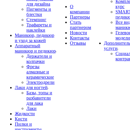
Компл
для дизайна
О
курс
Пигменты и
компании
SMART
блестки
Партнеры
педик
Стемпинг
Стать
Все ви
Трафареты и
партнером
маник
наклейки
Новости
Гелево
Маникюр, педикюр
Контакты
модели
и уход за кожей
Отзывы
Дополнител
Аппаратный
услуги
маникюр и педикюр
Социа
Держатели и
контра
колпачки
Фрезы
алмазные и
керамические
Электродрели
Лаки для ногтей
Базы, топы и
разбавители
для лака
Лаки
Жидкости
Кисти
Пилки и
инструменты