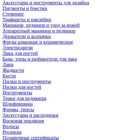
Аксессуары и инструменты для дизайна
Пигменты и блестки
Стемпинг
Трафареты и наклейки
Маникюр, педикюр и уход за кожей
Аппаратный маникюр и педикюр
Держатели и колпачки
Фрезы алмазные и керамические
Электродрели
Лаки для ногтей
Базы, топы и разбавители для лака
Лаки
Жидкости
Кисти
Пилки и инструменты
Пилки для ногтей
Инструменты
Терки для педикюра
Шлифовщики
Формы, типсы
Аксессуары и расходники
Восковая эпиляция
Волосы
Ресницы
Подарочные сертификаты