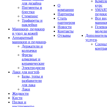
Компл
для дизайна
О
курс
Пигменты и
компании
SMART
блестки
Партнеры
педик
Стемпинг
Стать
Все ви
Трафареты и
партнером
маник
наклейки
Новости
Гелево
Маникюр, педикюр
Контакты
модели
и уход за кожей
Отзывы
Дополнител
Аппаратный
услуги
маникюр и педикюр
Социа
Держатели и
контра
колпачки
Фрезы
алмазные и
керамические
Электродрели
Лаки для ногтей
Базы, топы и
разбавители
для лака
Лаки
Жидкости
Кисти
Пилки и
инструменты