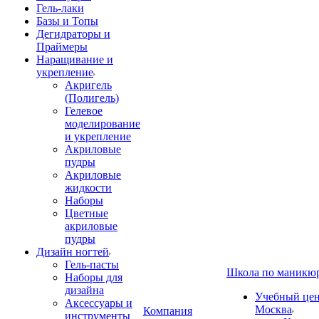
Гель-лаки
Базы и Топы
Дегидраторы и
Праймеры
Наращивание и
укрепление
Акригель
(Полигель)
Гелевое
моделирование
и укрепление
Акриловые
пудры
Акриловые
жидкости
Наборы
Цветные
акриловые
пудры
Дизайн ногтей
Гель-пасты
Школа по маникю
Наборы для
дизайна
Учебный цент
Аксессуары и
Москва
Компания
инструменты