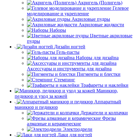
Акригель (Полигель)
Гелевое
моделирование и укрепление
Акриловые пудры
Акриловые жидкости
Наборы
Цветные акриловые
пудры
Дизайн ногтей
Гель-пасты
Наборы для дизайна
Аксессуары и инструменты для дизайна
Пигменты и блестки
Стемпинг
Трафареты и наклейки
Маникюр,
педикюр и уход за кожей
Аппаратный
маникюр и педикюр
Держатели и колпачки
Фрезы
алмазные и керамические
Электродрели
Лаки для ногтей