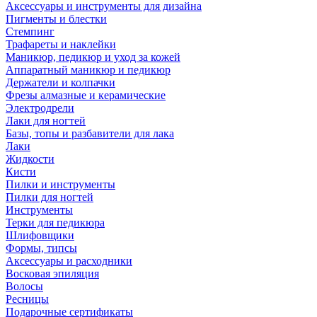
Аксессуары и инструменты для дизайна
Пигменты и блестки
Стемпинг
Трафареты и наклейки
Маникюр, педикюр и уход за кожей
Аппаратный маникюр и педикюр
Держатели и колпачки
Фрезы алмазные и керамические
Электродрели
Лаки для ногтей
Базы, топы и разбавители для лака
Лаки
Жидкости
Кисти
Пилки и инструменты
Пилки для ногтей
Инструменты
Терки для педикюра
Шлифовщики
Формы, типсы
Аксессуары и расходники
Восковая эпиляция
Волосы
Ресницы
Подарочные сертификаты