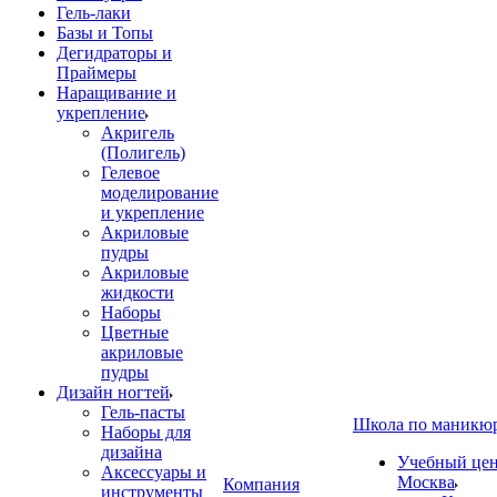
Гель-лаки
Базы и Топы
Дегидраторы и
Праймеры
Наращивание и
укрепление
Акригель
(Полигель)
Гелевое
моделирование
и укрепление
Акриловые
пудры
Акриловые
жидкости
Наборы
Цветные
акриловые
пудры
Дизайн ногтей
Гель-пасты
Школа по маникю
Наборы для
дизайна
Учебный цент
Аксессуары и
Москва
Компания
инструменты