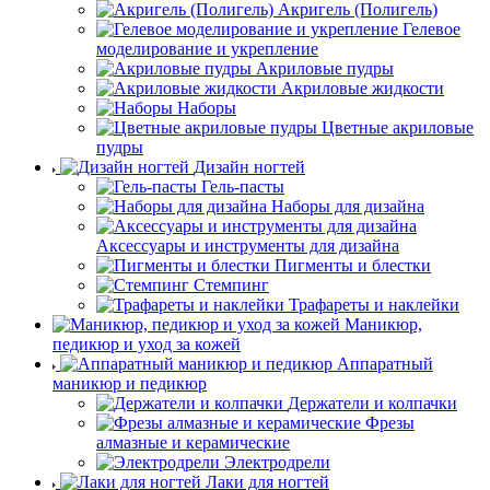
Акригель (Полигель)
Гелевое
моделирование и укрепление
Акриловые пудры
Акриловые жидкости
Наборы
Цветные акриловые
пудры
Дизайн ногтей
Гель-пасты
Наборы для дизайна
Аксессуары и инструменты для дизайна
Пигменты и блестки
Стемпинг
Трафареты и наклейки
Маникюр,
педикюр и уход за кожей
Аппаратный
маникюр и педикюр
Держатели и колпачки
Фрезы
алмазные и керамические
Электродрели
Лаки для ногтей