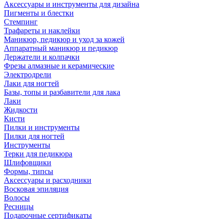
Аксессуары и инструменты для дизайна
Пигменты и блестки
Стемпинг
Трафареты и наклейки
Маникюр, педикюр и уход за кожей
Аппаратный маникюр и педикюр
Держатели и колпачки
Фрезы алмазные и керамические
Электродрели
Лаки для ногтей
Базы, топы и разбавители для лака
Лаки
Жидкости
Кисти
Пилки и инструменты
Пилки для ногтей
Инструменты
Терки для педикюра
Шлифовщики
Формы, типсы
Аксессуары и расходники
Восковая эпиляция
Волосы
Ресницы
Подарочные сертификаты