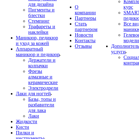
Компл
для дизайна
О
курс
Пигменты и
компании
SMART
блестки
Партнеры
педик
Стемпинг
Стать
Все ви
Трафареты и
партнером
маник
наклейки
Новости
Гелево
Маникюр, педикюр
Контакты
модели
и уход за кожей
Отзывы
Дополнител
Аппаратный
услуги
маникюр и педикюр
Социа
Держатели и
контра
колпачки
Фрезы
алмазные и
керамические
Электродрели
Лаки для ногтей
Базы, топы и
разбавители
для лака
Лаки
Жидкости
Кисти
Пилки и
инструменты