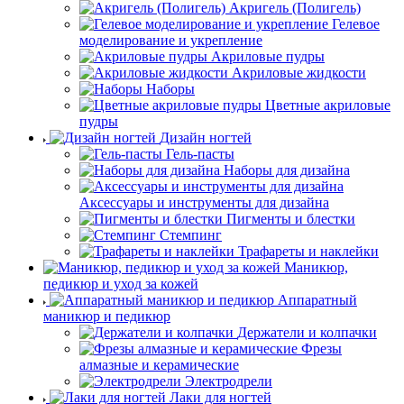
Акригель (Полигель)
Гелевое
моделирование и укрепление
Акриловые пудры
Акриловые жидкости
Наборы
Цветные акриловые
пудры
Дизайн ногтей
Гель-пасты
Наборы для дизайна
Аксессуары и инструменты для дизайна
Пигменты и блестки
Стемпинг
Трафареты и наклейки
Маникюр,
педикюр и уход за кожей
Аппаратный
маникюр и педикюр
Держатели и колпачки
Фрезы
алмазные и керамические
Электродрели
Лаки для ногтей