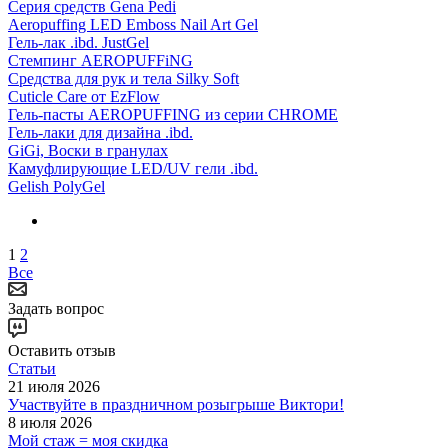
Серия средств Gena Pedi
Aeropuffing LED Emboss Nail Art Gel
Гель-лак .ibd. JustGel
Стемпинг AEROPUFFiNG
Средства для рук и тела Silky Soft
Cuticle Care от EzFlow
Гель-пасты AEROPUFFING из серии CHROME
Гель-лаки для дизайна .ibd.
GiGi, Воски в гранулах
Камуфлирующие LED/UV гели .ibd.
Gelish PolyGel
1
2
Все
Задать вопрос
Оставить отзыв
Статьи
21 июля 2026
Участвуйте в праздничном розыгрыше Виктори!
8 июля 2026
Мой стаж = моя скидка