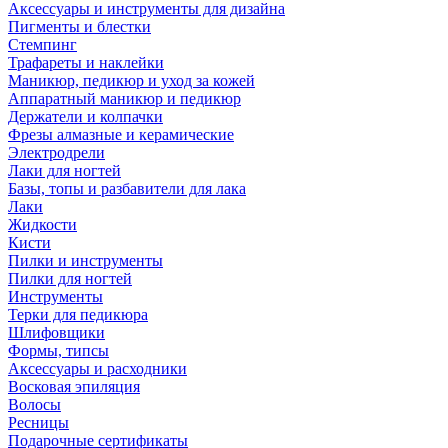
Аксессуары и инструменты для дизайна
Пигменты и блестки
Стемпинг
Трафареты и наклейки
Маникюр, педикюр и уход за кожей
Аппаратный маникюр и педикюр
Держатели и колпачки
Фрезы алмазные и керамические
Электродрели
Лаки для ногтей
Базы, топы и разбавители для лака
Лаки
Жидкости
Кисти
Пилки и инструменты
Пилки для ногтей
Инструменты
Терки для педикюра
Шлифовщики
Формы, типсы
Аксессуары и расходники
Восковая эпиляция
Волосы
Ресницы
Подарочные сертификаты