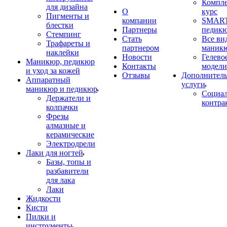
Компл
для дизайна
О
курс
Пигменты и
компании
SMART
блестки
Партнеры
педик
Стемпинг
Стать
Все ви
Трафареты и
партнером
маник
наклейки
Новости
Гелево
Маникюр, педикюр
Контакты
модели
и уход за кожей
Отзывы
Дополнител
Аппаратный
услуги
маникюр и педикюр
Социа
Держатели и
контра
колпачки
Фрезы
алмазные и
керамические
Электродрели
Лаки для ногтей
Базы, топы и
разбавители
для лака
Лаки
Жидкости
Кисти
Пилки и
инструменты