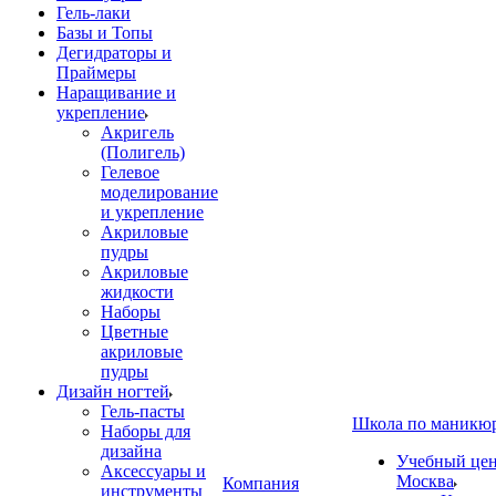
Гель-лаки
Базы и Топы
Дегидраторы и
Праймеры
Наращивание и
укрепление
Акригель
(Полигель)
Гелевое
моделирование
и укрепление
Акриловые
пудры
Акриловые
жидкости
Наборы
Цветные
акриловые
пудры
Дизайн ногтей
Гель-пасты
Школа по маникю
Наборы для
дизайна
Учебный цент
Аксессуары и
Москва
Компания
инструменты