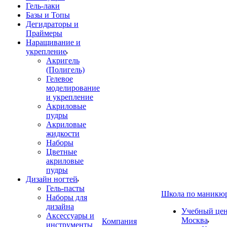
Гель-лаки
Базы и Топы
Дегидраторы и
Праймеры
Наращивание и
укрепление
Акригель
(Полигель)
Гелевое
моделирование
и укрепление
Акриловые
пудры
Акриловые
жидкости
Наборы
Цветные
акриловые
пудры
Дизайн ногтей
Гель-пасты
Школа по маникю
Наборы для
дизайна
Учебный цент
Аксессуары и
Москва
Компания
инструменты