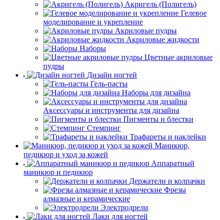
Акригель (Полигель)
Гелевое
моделирование и укрепление
Акриловые пудры
Акриловые жидкости
Наборы
Цветные акриловые
пудры
Дизайн ногтей
Гель-пасты
Наборы для дизайна
Аксессуары и инструменты для дизайна
Пигменты и блестки
Стемпинг
Трафареты и наклейки
Маникюр,
педикюр и уход за кожей
Аппаратный
маникюр и педикюр
Держатели и колпачки
Фрезы
алмазные и керамические
Электродрели
Лаки для ногтей