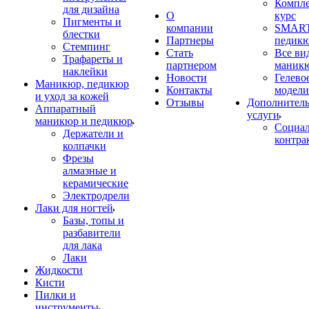
Компл
для дизайна
О
курс
Пигменты и
компании
SMART
блестки
Партнеры
педик
Стемпинг
Стать
Все ви
Трафареты и
партнером
маник
наклейки
Новости
Гелево
Маникюр, педикюр
Контакты
модели
и уход за кожей
Отзывы
Дополнител
Аппаратный
услуги
маникюр и педикюр
Социа
Держатели и
контра
колпачки
Фрезы
алмазные и
керамические
Электродрели
Лаки для ногтей
Базы, топы и
разбавители
для лака
Лаки
Жидкости
Кисти
Пилки и
инструменты