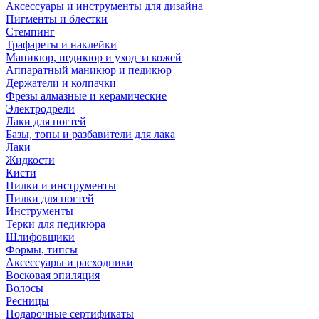
Аксессуары и инструменты для дизайна
Пигменты и блестки
Стемпинг
Трафареты и наклейки
Маникюр, педикюр и уход за кожей
Аппаратный маникюр и педикюр
Держатели и колпачки
Фрезы алмазные и керамические
Электродрели
Лаки для ногтей
Базы, топы и разбавители для лака
Лаки
Жидкости
Кисти
Пилки и инструменты
Пилки для ногтей
Инструменты
Терки для педикюра
Шлифовщики
Формы, типсы
Аксессуары и расходники
Восковая эпиляция
Волосы
Ресницы
Подарочные сертификаты