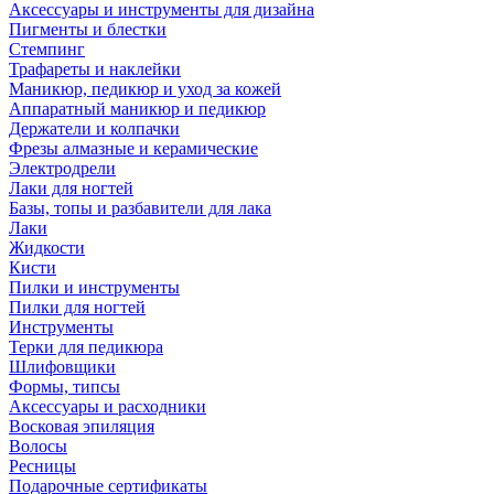
Аксессуары и инструменты для дизайна
Пигменты и блестки
Стемпинг
Трафареты и наклейки
Маникюр, педикюр и уход за кожей
Аппаратный маникюр и педикюр
Держатели и колпачки
Фрезы алмазные и керамические
Электродрели
Лаки для ногтей
Базы, топы и разбавители для лака
Лаки
Жидкости
Кисти
Пилки и инструменты
Пилки для ногтей
Инструменты
Терки для педикюра
Шлифовщики
Формы, типсы
Аксессуары и расходники
Восковая эпиляция
Волосы
Ресницы
Подарочные сертификаты