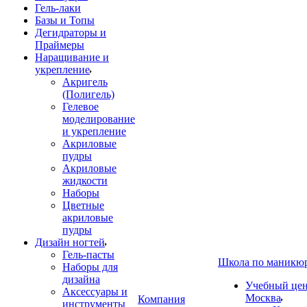
Гель-лаки
Базы и Топы
Дегидраторы и
Праймеры
Наращивание и
укрепление
Акригель
(Полигель)
Гелевое
моделирование
и укрепление
Акриловые
пудры
Акриловые
жидкости
Наборы
Цветные
акриловые
пудры
Дизайн ногтей
Гель-пасты
Школа по маникю
Наборы для
дизайна
Учебный цент
Аксессуары и
Москва
Компания
инструменты