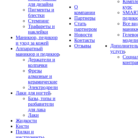
Компл
для дизайна
О
курс
Пигменты и
компании
SMART
блестки
Партнеры
педик
Стемпинг
Стать
Все ви
Трафареты и
партнером
маник
наклейки
Новости
Гелево
Маникюр, педикюр
Контакты
модели
и уход за кожей
Отзывы
Дополнител
Аппаратный
услуги
маникюр и педикюр
Социа
Держатели и
контра
колпачки
Фрезы
алмазные и
керамические
Электродрели
Лаки для ногтей
Базы, топы и
разбавители
для лака
Лаки
Жидкости
Кисти
Пилки и
инструменты