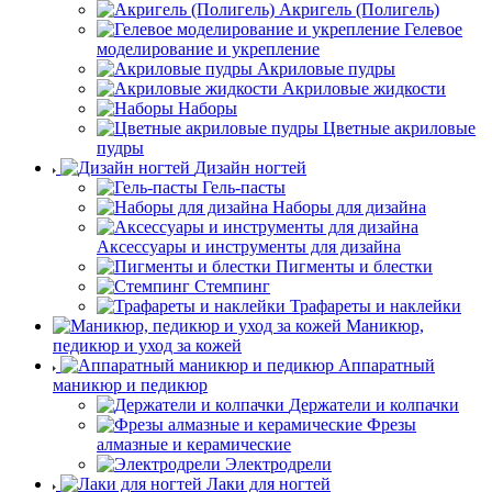
Акригель (Полигель)
Гелевое
моделирование и укрепление
Акриловые пудры
Акриловые жидкости
Наборы
Цветные акриловые
пудры
Дизайн ногтей
Гель-пасты
Наборы для дизайна
Аксессуары и инструменты для дизайна
Пигменты и блестки
Стемпинг
Трафареты и наклейки
Маникюр,
педикюр и уход за кожей
Аппаратный
маникюр и педикюр
Держатели и колпачки
Фрезы
алмазные и керамические
Электродрели
Лаки для ногтей