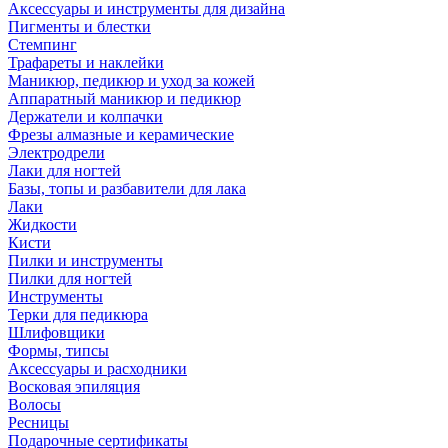
Аксессуары и инструменты для дизайна
Пигменты и блестки
Стемпинг
Трафареты и наклейки
Маникюр, педикюр и уход за кожей
Аппаратный маникюр и педикюр
Держатели и колпачки
Фрезы алмазные и керамические
Электродрели
Лаки для ногтей
Базы, топы и разбавители для лака
Лаки
Жидкости
Кисти
Пилки и инструменты
Пилки для ногтей
Инструменты
Терки для педикюра
Шлифовщики
Формы, типсы
Аксессуары и расходники
Восковая эпиляция
Волосы
Ресницы
Подарочные сертификаты