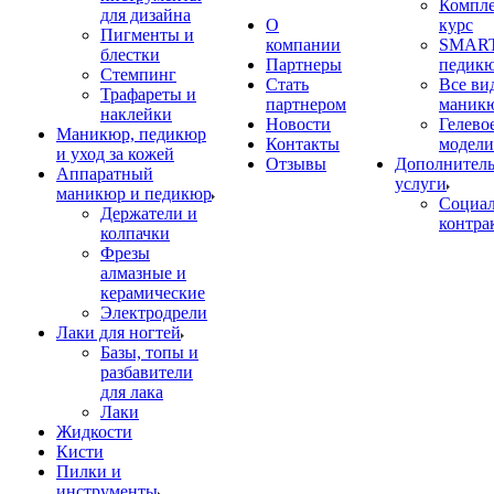
Компл
для дизайна
О
курс
Пигменты и
компании
SMART
блестки
Партнеры
педик
Стемпинг
Стать
Все ви
Трафареты и
партнером
маник
наклейки
Новости
Гелево
Маникюр, педикюр
Контакты
модели
и уход за кожей
Отзывы
Дополнител
Аппаратный
услуги
маникюр и педикюр
Социа
Держатели и
контра
колпачки
Фрезы
алмазные и
керамические
Электродрели
Лаки для ногтей
Базы, топы и
разбавители
для лака
Лаки
Жидкости
Кисти
Пилки и
инструменты