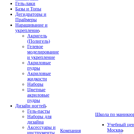
Гель-лаки
Базы и Топы
Дегидраторы и
Праймеры
Наращивание и
укрепление
Акригель
(Полигель)
Гелевое
моделирование
и укрепление
Акриловые
пудры
Акриловые
жидкости
Наборы
Цветные
акриловые
пудры
Дизайн ногтей
Гель-пасты
Школа по маникю
Наборы для
дизайна
Учебный цент
Аксессуары и
Москва
Компания
инструменты