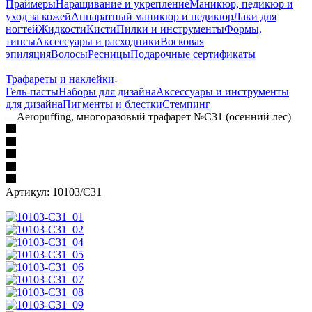
Праймеры
Наращивание и укрепление
Маникюр, педикюр и
уход за кожей
Аппаратный маникюр и педикюр
Лаки для
ногтей
Жидкости
Кисти
Пилки и инструменты
Формы,
типсы
Аксессуары и расходники
Восковая
эпиляция
Волосы
Ресницы
Подарочные сертификаты
—
Трафареты и наклейки
Гель-пасты
Наборы для дизайна
Аксессуары и инструменты
для дизайна
Пигменты и блестки
Стемпинг
—
Aeropuffing, многоразовый трафарет №С31 (осенний лес)
Артикул:
10103/C31