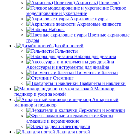
Акригель (Полигель)
Гелевое
моделирование и укрепление
Акриловые пудры
Акриловые жидкости
Наборы
Цветные акриловые
пудры
Дизайн ногтей
Гель-пасты
Наборы для дизайна
Аксессуары и инструменты для дизайна
Пигменты и блестки
Стемпинг
Трафареты и наклейки
Маникюр,
педикюр и уход за кожей
Аппаратный
маникюр и педикюр
Держатели и колпачки
Фрезы
алмазные и керамические
Электродрели
Лаки для ногтей