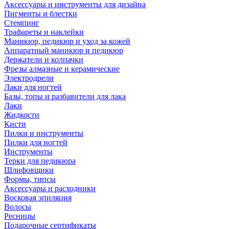
Аксессуары и инструменты для дизайна
Пигменты и блестки
Стемпинг
Трафареты и наклейки
Маникюр, педикюр и уход за кожей
Аппаратный маникюр и педикюр
Держатели и колпачки
Фрезы алмазные и керамические
Электродрели
Лаки для ногтей
Базы, топы и разбавители для лака
Лаки
Жидкости
Кисти
Пилки и инструменты
Пилки для ногтей
Инструменты
Терки для педикюра
Шлифовщики
Формы, типсы
Аксессуары и расходники
Восковая эпиляция
Волосы
Ресницы
Подарочные сертификаты