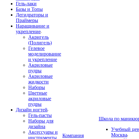
Гель-лаки
Базы и Топы
Дегидраторы и
Праймеры
Наращивание и
укрепление
Акригель
(Полигель)
Гелевое
моделирование
и укрепление
Акриловые
пудры
Акриловые
жидкости
Наборы
Цветные
акриловые
пудры
Дизайн ногтей
Гель-пасты
Школа по маникю
Наборы для
дизайна
Учебный цент
Аксессуары и
Москва
Компания
инструменты