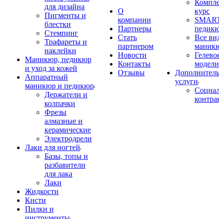
Компл
для дизайна
О
курс
Пигменты и
компании
SMART
блестки
Партнеры
педик
Стемпинг
Стать
Все ви
Трафареты и
партнером
маник
наклейки
Новости
Гелево
Маникюр, педикюр
Контакты
модели
и уход за кожей
Отзывы
Дополнител
Аппаратный
услуги
маникюр и педикюр
Социа
Держатели и
контра
колпачки
Фрезы
алмазные и
керамические
Электродрели
Лаки для ногтей
Базы, топы и
разбавители
для лака
Лаки
Жидкости
Кисти
Пилки и
инструменты