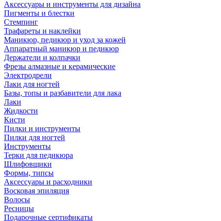
Аксессуары и инструменты для дизайна
Пигменты и блестки
Стемпинг
Трафареты и наклейки
Маникюр, педикюр и уход за кожей
Аппаратный маникюр и педикюр
Держатели и колпачки
Фрезы алмазные и керамические
Электродрели
Лаки для ногтей
Базы, топы и разбавители для лака
Лаки
Жидкости
Кисти
Пилки и инструменты
Пилки для ногтей
Инструменты
Терки для педикюра
Шлифовщики
Формы, типсы
Аксессуары и расходники
Восковая эпиляция
Волосы
Ресницы
Подарочные сертификаты