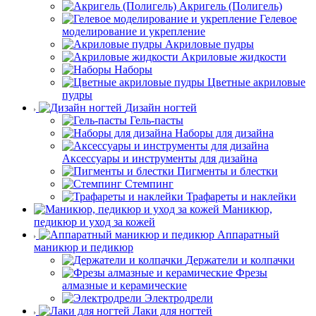
Акригель (Полигель)
Гелевое
моделирование и укрепление
Акриловые пудры
Акриловые жидкости
Наборы
Цветные акриловые
пудры
Дизайн ногтей
Гель-пасты
Наборы для дизайна
Аксессуары и инструменты для дизайна
Пигменты и блестки
Стемпинг
Трафареты и наклейки
Маникюр,
педикюр и уход за кожей
Аппаратный
маникюр и педикюр
Держатели и колпачки
Фрезы
алмазные и керамические
Электродрели
Лаки для ногтей