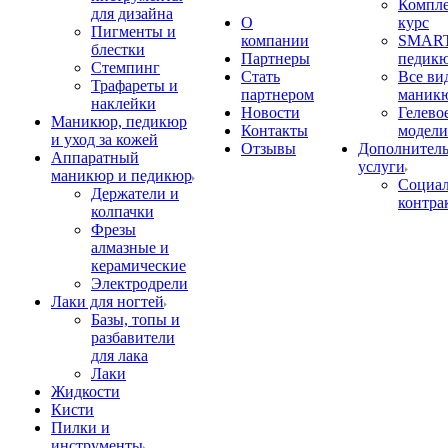
Компл
для дизайна
О
курс
Пигменты и
компании
SMART
блестки
Партнеры
педик
Стемпинг
Стать
Все ви
Трафареты и
партнером
маник
наклейки
Новости
Гелево
Маникюр, педикюр
Контакты
модели
и уход за кожей
Отзывы
Дополнител
Аппаратный
услуги
маникюр и педикюр
Социа
Держатели и
контра
колпачки
Фрезы
алмазные и
керамические
Электродрели
Лаки для ногтей
Базы, топы и
разбавители
для лака
Лаки
Жидкости
Кисти
Пилки и
инструменты