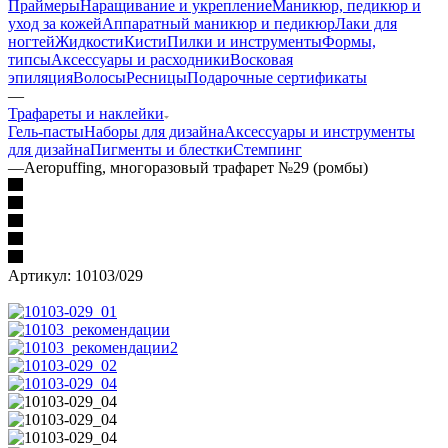
Праймеры
Наращивание и укрепление
Маникюр, педикюр и
уход за кожей
Аппаратный маникюр и педикюр
Лаки для
ногтей
Жидкости
Кисти
Пилки и инструменты
Формы,
типсы
Аксессуары и расходники
Восковая
эпиляция
Волосы
Ресницы
Подарочные сертификаты
—
Трафареты и наклейки
Гель-пасты
Наборы для дизайна
Аксессуары и инструменты
для дизайна
Пигменты и блестки
Стемпинг
—
Aeropuffing, многоразовый трафарет №29 (ромбы)
Артикул:
10103/029