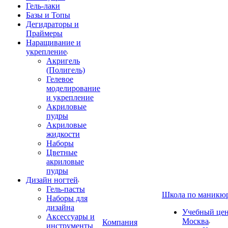
Гель-лаки
Базы и Топы
Дегидраторы и
Праймеры
Наращивание и
укрепление
Акригель
(Полигель)
Гелевое
моделирование
и укрепление
Акриловые
пудры
Акриловые
жидкости
Наборы
Цветные
акриловые
пудры
Дизайн ногтей
Гель-пасты
Школа по маникю
Наборы для
дизайна
Учебный цент
Аксессуары и
Москва
Компания
инструменты