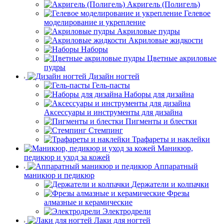
Акригель (Полигель)
Гелевое
моделирование и укрепление
Акриловые пудры
Акриловые жидкости
Наборы
Цветные акриловые
пудры
Дизайн ногтей
Гель-пасты
Наборы для дизайна
Аксессуары и инструменты для дизайна
Пигменты и блестки
Стемпинг
Трафареты и наклейки
Маникюр,
педикюр и уход за кожей
Аппаратный
маникюр и педикюр
Держатели и колпачки
Фрезы
алмазные и керамические
Электродрели
Лаки для ногтей