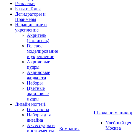
Гель-лаки
Базы и Топы
Дегидраторы и
Праймеры
Наращивание и
укрепление
Акригель
(Полигель)
Гелевое
моделирование
и укрепление
Акриловые
пудры
Акриловые
жидкости
Наборы
Цветные
акриловые
пудры
Дизайн ногтей
Гель-пасты
Школа по маникю
Наборы для
дизайна
Учебный цент
Аксессуары и
Москва
Компания
инструменты