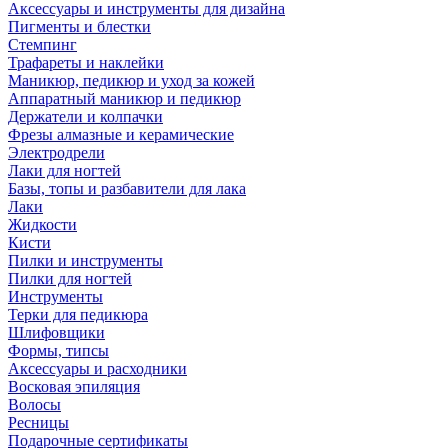
Аксессуары и инструменты для дизайна
Пигменты и блестки
Стемпинг
Трафареты и наклейки
Маникюр, педикюр и уход за кожей
Аппаратный маникюр и педикюр
Держатели и колпачки
Фрезы алмазные и керамические
Электродрели
Лаки для ногтей
Базы, топы и разбавители для лака
Лаки
Жидкости
Кисти
Пилки и инструменты
Пилки для ногтей
Инструменты
Терки для педикюра
Шлифовщики
Формы, типсы
Аксессуары и расходники
Восковая эпиляция
Волосы
Ресницы
Подарочные сертификаты