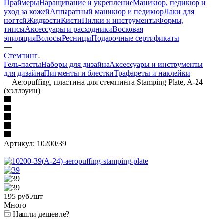
Праймеры
Наращивание и укрепление
Маникюр, педикюр и
уход за кожей
Аппаратный маникюр и педикюр
Лаки для
ногтей
Жидкости
Кисти
Пилки и инструменты
Формы,
типсы
Аксессуары и расходники
Восковая
эпиляция
Волосы
Ресницы
Подарочные сертификаты
—
Стемпинг
Гель-пасты
Наборы для дизайна
Аксессуары и инструменты
для дизайна
Пигменты и блестки
Трафареты и наклейки
—
Aeropuffing, пластина для стемпинга Stamping Plate, A-24
(хэллоуин)
Артикул:
10200/39
195
руб.
/шт
Много
Нашли дешевле?