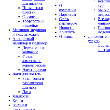
Компл
для дизайна
О
курс
Пигменты и
компании
SMART
блестки
Партнеры
педик
Стемпинг
Стать
Все ви
Трафареты и
партнером
маник
наклейки
Новости
Гелево
Маникюр, педикюр
Контакты
модели
и уход за кожей
Отзывы
Дополнител
Аппаратный
услуги
маникюр и педикюр
Социа
Держатели и
контра
колпачки
Фрезы
алмазные и
керамические
Электродрели
Лаки для ногтей
Базы, топы и
разбавители
для лака
Лаки
Жидкости
Кисти
Пилки и
инструменты