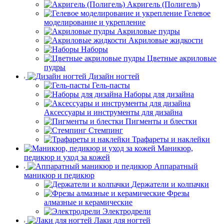
Акригель (Полигель)
Гелевое
моделирование и укрепление
Акриловые пудры
Акриловые жидкости
Наборы
Цветные акриловые
пудры
Дизайн ногтей
Гель-пасты
Наборы для дизайна
Аксессуары и инструменты для дизайна
Пигменты и блестки
Стемпинг
Трафареты и наклейки
Маникюр,
педикюр и уход за кожей
Аппаратный
маникюр и педикюр
Держатели и колпачки
Фрезы
алмазные и керамические
Электродрели
Лаки для ногтей