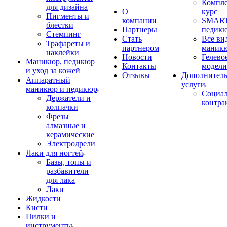
Компл
для дизайна
О
курс
Пигменты и
компании
SMART
блестки
Партнеры
педик
Стемпинг
Стать
Все ви
Трафареты и
партнером
маник
наклейки
Новости
Гелево
Маникюр, педикюр
Контакты
модели
и уход за кожей
Отзывы
Дополнител
Аппаратный
услуги
маникюр и педикюр
Социа
Держатели и
контра
колпачки
Фрезы
алмазные и
керамические
Электродрели
Лаки для ногтей
Базы, топы и
разбавители
для лака
Лаки
Жидкости
Кисти
Пилки и
инструменты