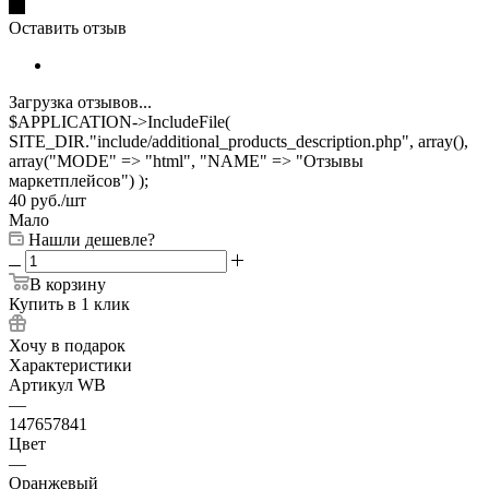
Оставить отзыв
Загрузка отзывов...
$APPLICATION->IncludeFile(
SITE_DIR."include/additional_products_description.php", array(),
array("MODE" => "html", "NAME" => "Отзывы
маркетплейсов") );
40
руб.
/шт
Мало
Нашли дешевле?
В корзину
Купить в 1 клик
Хочу в подарок
Характеристики
Артикул WB
—
147657841
Цвет
—
Оранжевый