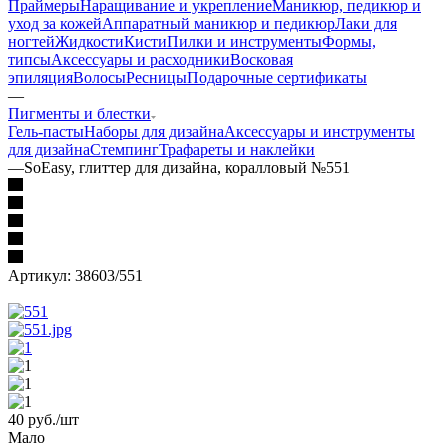
Праймеры
Наращивание и укрепление
Маникюр, педикюр и
уход за кожей
Аппаратный маникюр и педикюр
Лаки для
ногтей
Жидкости
Кисти
Пилки и инструменты
Формы,
типсы
Аксессуары и расходники
Восковая
эпиляция
Волосы
Ресницы
Подарочные сертификаты
—
Пигменты и блестки
Гель-пасты
Наборы для дизайна
Аксессуары и инструменты
для дизайна
Стемпинг
Трафареты и наклейки
—
SoEasy, глиттер для дизайна, коралловый №551
Артикул:
38603/551
40
руб.
/шт
Мало