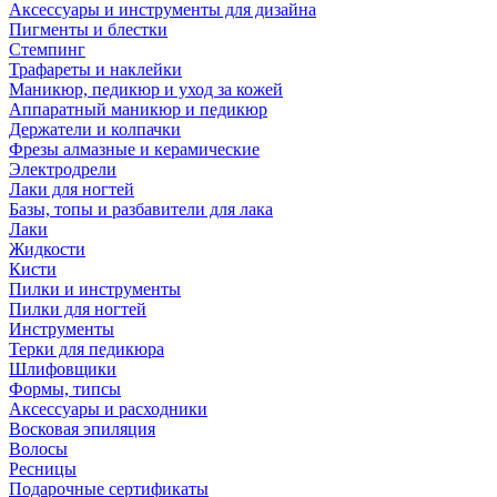
Аксессуары и инструменты для дизайна
Пигменты и блестки
Стемпинг
Трафареты и наклейки
Маникюр, педикюр и уход за кожей
Аппаратный маникюр и педикюр
Держатели и колпачки
Фрезы алмазные и керамические
Электродрели
Лаки для ногтей
Базы, топы и разбавители для лака
Лаки
Жидкости
Кисти
Пилки и инструменты
Пилки для ногтей
Инструменты
Терки для педикюра
Шлифовщики
Формы, типсы
Аксессуары и расходники
Восковая эпиляция
Волосы
Ресницы
Подарочные сертификаты