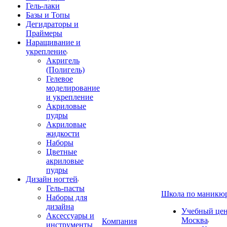
Гель-лаки
Базы и Топы
Дегидраторы и
Праймеры
Наращивание и
укрепление
Акригель
(Полигель)
Гелевое
моделирование
и укрепление
Акриловые
пудры
Акриловые
жидкости
Наборы
Цветные
акриловые
пудры
Дизайн ногтей
Гель-пасты
Школа по маникю
Наборы для
дизайна
Учебный цент
Аксессуары и
Москва
Компания
инструменты