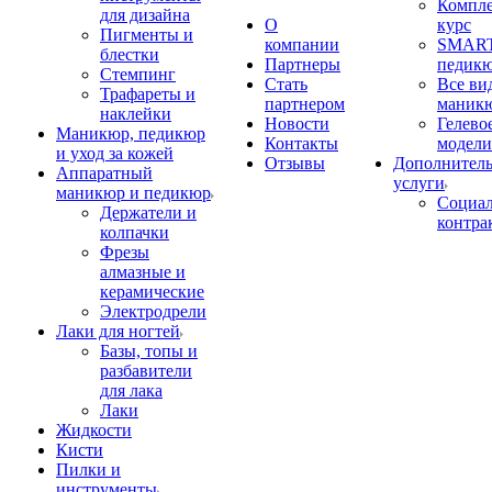
Компл
для дизайна
О
курс
Пигменты и
компании
SMART
блестки
Партнеры
педик
Стемпинг
Стать
Все ви
Трафареты и
партнером
маник
наклейки
Новости
Гелево
Маникюр, педикюр
Контакты
модели
и уход за кожей
Отзывы
Дополнител
Аппаратный
услуги
маникюр и педикюр
Социа
Держатели и
контра
колпачки
Фрезы
алмазные и
керамические
Электродрели
Лаки для ногтей
Базы, топы и
разбавители
для лака
Лаки
Жидкости
Кисти
Пилки и
инструменты