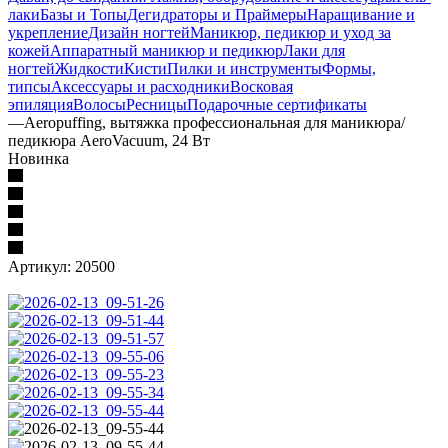
лаки
Базы и Топы
Дегидраторы и Праймеры
Наращивание и
укрепление
Дизайн ногтей
Маникюр, педикюр и уход за
кожей
Аппаратный маникюр и педикюр
Лаки для
ногтей
Жидкости
Кисти
Пилки и инструменты
Формы,
типсы
Аксессуары и расходники
Восковая
эпиляция
Волосы
Ресницы
Подарочные сертификаты
—
Aeropuffing, вытяжка профессиональная для маникюра/
педикюра AeroVacuum, 24 Вт
Новинка
Артикул:
20500