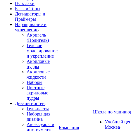
Гель-лаки
Базы и Топы
Дегидраторы и
Праймеры
Наращивание и
укрепление
Акригель
(Полигель)
Гелевое
моделирование
и укрепление
Акриловые
пудры
Акриловые
жидкости
Наборы
Цветные
акриловые
пудры
Дизайн ногтей
Гель-пасты
Школа по маникю
Наборы для
дизайна
Учебный цент
Аксессуары и
Москва
Компания
инструменты