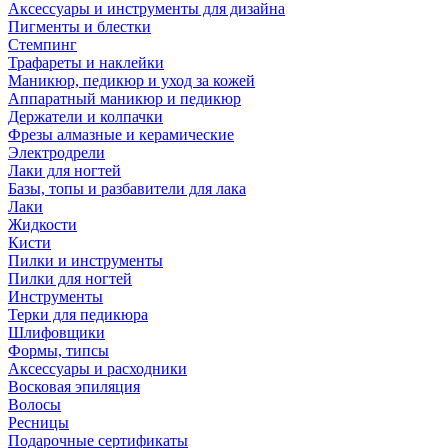
Аксессуары и инструменты для дизайна
Пигменты и блестки
Стемпинг
Трафареты и наклейки
Маникюр, педикюр и уход за кожей
Аппаратный маникюр и педикюр
Держатели и колпачки
Фрезы алмазные и керамические
Электродрели
Лаки для ногтей
Базы, топы и разбавители для лака
Лаки
Жидкости
Кисти
Пилки и инструменты
Пилки для ногтей
Инструменты
Терки для педикюра
Шлифовщики
Формы, типсы
Аксессуары и расходники
Восковая эпиляция
Волосы
Ресницы
Подарочные сертификаты