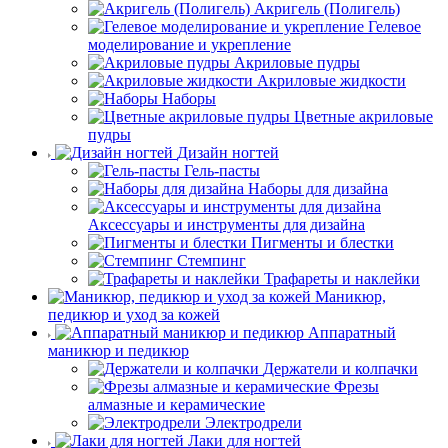
Акригель (Полигель)
Гелевое
моделирование и укрепление
Акриловые пудры
Акриловые жидкости
Наборы
Цветные акриловые
пудры
Дизайн ногтей
Гель-пасты
Наборы для дизайна
Аксессуары и инструменты для дизайна
Пигменты и блестки
Стемпинг
Трафареты и наклейки
Маникюр,
педикюр и уход за кожей
Аппаратный
маникюр и педикюр
Держатели и колпачки
Фрезы
алмазные и керамические
Электродрели
Лаки для ногтей