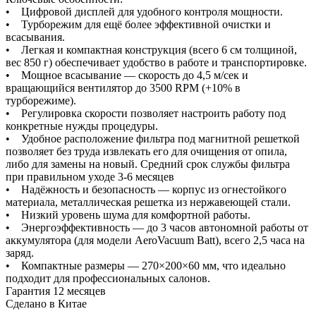
• Цифровой дисплей для удобного контроля мощности.
• Турборежим для ещё более эффективной очистки и
всасывания.
• Легкая и компактная конструкция (всего 6 см толщиной,
вес 850 г) обеспечивает удобство в работе и транспортировке.
• Мощное всасывание — скорость до 4,5 м/сек и
вращающийся вентилятор до 3500 RPM (+10% в
турборежиме).
• Регулировка скорости позволяет настроить работу под
конкретные нужды процедуры.
• Удобное расположение фильтра под магнитной решеткой
позволяет без труда извлекать его для очищения от опила,
либо для замены на новый. Средний срок службы фильтра
при правильном уходе 3-6 месяцев
• Надёжность и безопасность — корпус из огнестойкого
материала, металлическая решетка из нержавеющей стали.
• Низкий уровень шума для комфортной работы.
• Энергоэффективность — до 3 часов автономной работы от
аккумулятора (для модели AeroVacuum Batt), всего 2,5 часа на
заряд.
• Компактные размеры — 270×200×60 мм, что идеально
подходит для профессиональных салонов.
Гарантия 12 месяцев
Сделано в Китае