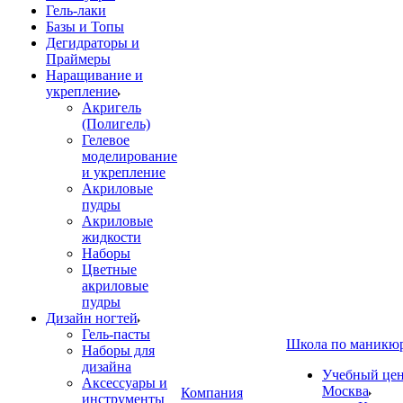
Гель-лаки
Базы и Топы
Дегидраторы и
Праймеры
Наращивание и
укрепление
Акригель
(Полигель)
Гелевое
моделирование
и укрепление
Акриловые
пудры
Акриловые
жидкости
Наборы
Цветные
акриловые
пудры
Дизайн ногтей
Гель-пасты
Школа по маникю
Наборы для
дизайна
Учебный цент
Аксессуары и
Москва
Компания
инструменты