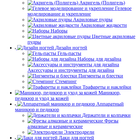
Акригель (Полигель)
Гелевое
моделирование и укрепление
Акриловые пудры
Акриловые жидкости
Наборы
Цветные акриловые
пудры
Дизайн ногтей
Гель-пасты
Наборы для дизайна
Аксессуары и инструменты для дизайна
Пигменты и блестки
Стемпинг
Трафареты и наклейки
Маникюр,
педикюр и уход за кожей
Аппаратный
маникюр и педикюр
Держатели и колпачки
Фрезы
алмазные и керамические
Электродрели
Лаки для ногтей