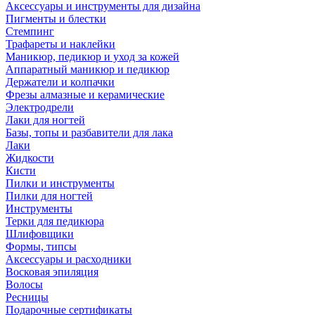
Аксессуары и инструменты для дизайна
Пигменты и блестки
Стемпинг
Трафареты и наклейки
Маникюр, педикюр и уход за кожей
Аппаратный маникюр и педикюр
Держатели и колпачки
Фрезы алмазные и керамические
Электродрели
Лаки для ногтей
Базы, топы и разбавители для лака
Лаки
Жидкости
Кисти
Пилки и инструменты
Пилки для ногтей
Инструменты
Терки для педикюра
Шлифовщики
Формы, типсы
Аксессуары и расходники
Восковая эпиляция
Волосы
Ресницы
Подарочные сертификаты