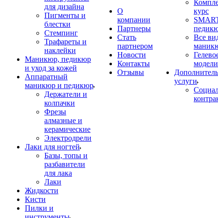
Компл
для дизайна
О
курс
Пигменты и
компании
SMART
блестки
Партнеры
педик
Стемпинг
Стать
Все ви
Трафареты и
партнером
маник
наклейки
Новости
Гелево
Маникюр, педикюр
Контакты
модели
и уход за кожей
Отзывы
Дополнител
Аппаратный
услуги
маникюр и педикюр
Социа
Держатели и
контра
колпачки
Фрезы
алмазные и
керамические
Электродрели
Лаки для ногтей
Базы, топы и
разбавители
для лака
Лаки
Жидкости
Кисти
Пилки и
инструменты