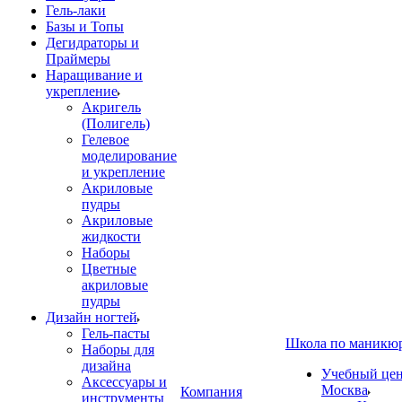
Гель-лаки
Базы и Топы
Дегидраторы и
Праймеры
Наращивание и
укрепление
Акригель
(Полигель)
Гелевое
моделирование
и укрепление
Акриловые
пудры
Акриловые
жидкости
Наборы
Цветные
акриловые
пудры
Дизайн ногтей
Гель-пасты
Школа по маникю
Наборы для
дизайна
Учебный цент
Аксессуары и
Москва
Компания
инструменты