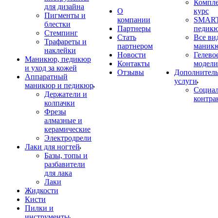
Компл
для дизайна
О
курс
Пигменты и
компании
SMART
блестки
Партнеры
педик
Стемпинг
Стать
Все ви
Трафареты и
партнером
маник
наклейки
Новости
Гелево
Маникюр, педикюр
Контакты
модели
и уход за кожей
Отзывы
Дополнител
Аппаратный
услуги
маникюр и педикюр
Социа
Держатели и
контра
колпачки
Фрезы
алмазные и
керамические
Электродрели
Лаки для ногтей
Базы, топы и
разбавители
для лака
Лаки
Жидкости
Кисти
Пилки и
инструменты