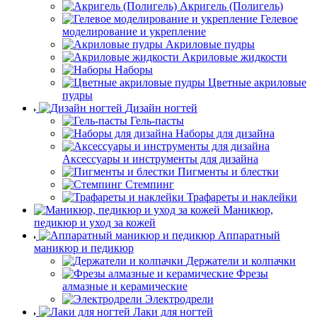
Акригель (Полигель)
Гелевое
моделирование и укрепление
Акриловые пудры
Акриловые жидкости
Наборы
Цветные акриловые
пудры
Дизайн ногтей
Гель-пасты
Наборы для дизайна
Аксессуары и инструменты для дизайна
Пигменты и блестки
Стемпинг
Трафареты и наклейки
Маникюр,
педикюр и уход за кожей
Аппаратный
маникюр и педикюр
Держатели и колпачки
Фрезы
алмазные и керамические
Электродрели
Лаки для ногтей