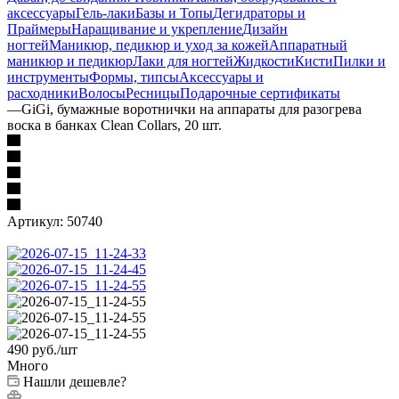
аксессуары
Гель-лаки
Базы и Топы
Дегидраторы и
Праймеры
Наращивание и укрепление
Дизайн
ногтей
Маникюр, педикюр и уход за кожей
Аппаратный
маникюр и педикюр
Лаки для ногтей
Жидкости
Кисти
Пилки и
инструменты
Формы, типсы
Аксессуары и
расходники
Волосы
Ресницы
Подарочные сертификаты
—
GiGi, бумажные воротнички на аппараты для разогрева
воска в банках Clean Collars, 20 шт.
Артикул:
50740
490
руб.
/шт
Много
Нашли дешевле?