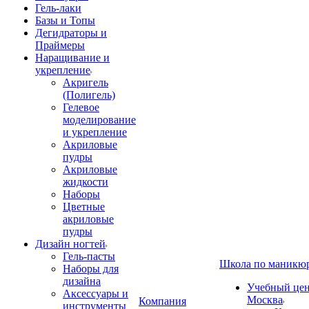
Гель-лаки
Базы и Топы
Дегидраторы и
Праймеры
Наращивание и
укрепление
Акригель
(Полигель)
Гелевое
моделирование
и укрепление
Акриловые
пудры
Акриловые
жидкости
Наборы
Цветные
акриловые
пудры
Дизайн ногтей
Гель-пасты
Школа по маникю
Наборы для
дизайна
Учебный цент
Аксессуары и
Москва
Компания
инструменты