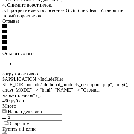
4. Снимите воротничок.
5. Протрите емкость лосьоном GiGi Sure Clean. Установите
новый воротничок
Отзывы
Оставить отзыв
Загрузка отзывов...
$APPLICATION->IncludeFile(
SITE_DIR."include/additional_products_description.php", array(),
array("MODE" => "html", "NAME" => "Отзывы
маркетплейсов") );
490
руб.
/шт
Много
Нашли дешевле?
В корзину
Купить в 1 клик