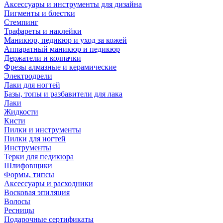
Аксессуары и инструменты для дизайна
Пигменты и блестки
Стемпинг
Трафареты и наклейки
Маникюр, педикюр и уход за кожей
Аппаратный маникюр и педикюр
Держатели и колпачки
Фрезы алмазные и керамические
Электродрели
Лаки для ногтей
Базы, топы и разбавители для лака
Лаки
Жидкости
Кисти
Пилки и инструменты
Пилки для ногтей
Инструменты
Терки для педикюра
Шлифовщики
Формы, типсы
Аксессуары и расходники
Восковая эпиляция
Волосы
Ресницы
Подарочные сертификаты