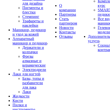
Компл
для дизайна
О
курс
Пигменты и
компании
SMART
блестки
Партнеры
педик
Стемпинг
Стать
Все ви
Трафареты и
партнером
маник
наклейки
Новости
Гелево
Маникюр, педикюр
Контакты
модели
и уход за кожей
Отзывы
Дополнител
Аппаратный
услуги
маникюр и педикюр
Социа
Держатели и
контра
колпачки
Фрезы
алмазные и
керамические
Электродрели
Лаки для ногтей
Базы, топы и
разбавители
для лака
Лаки
Жидкости
Кисти
Пилки и
инструменты