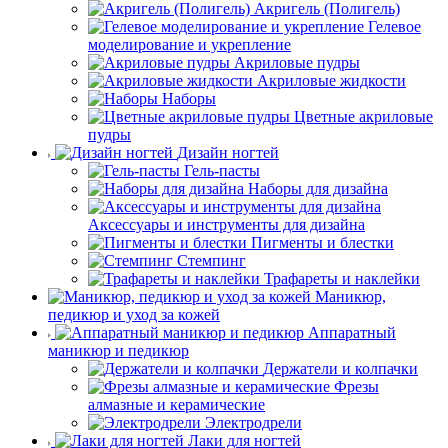
Акригель (Полигель)
Гелевое
моделирование и укрепление
Акриловые пудры
Акриловые жидкости
Наборы
Цветные акриловые
пудры
Дизайн ногтей
Гель-пасты
Наборы для дизайна
Аксессуары и инструменты для дизайна
Пигменты и блестки
Стемпинг
Трафареты и наклейки
Маникюр,
педикюр и уход за кожей
Аппаратный
маникюр и педикюр
Держатели и колпачки
Фрезы
алмазные и керамические
Электродрели
Лаки для ногтей