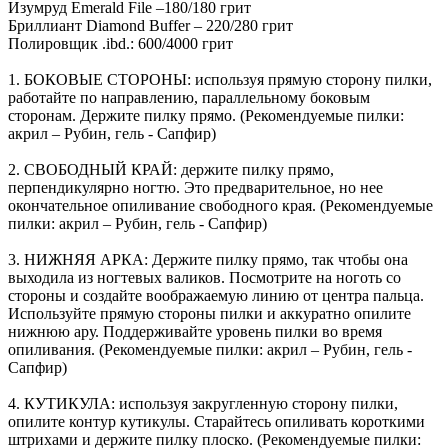
Изумруд Emerald File –180/180 грит
Бриллиант Diamond Buffer – 220/280 грит
Полировщик .ibd.: 600/4000 грит
1. БОКОВЫЕ СТОРОНЫ: используя прямую сторону пилки,
работайте по направлению, параллельному боковым
сторонам. Держите пилку прямо. (Рекомендуемые пилки:
акрил – Рубин, гель - Сапфир)
2. СВОБОДНЫЙ КРАЙ: держите пилку прямо,
перпендикулярно ногтю. Это предварительное, но нее
окончательное опиливание свободного края. (Рекомендуемые
пилки: акрил – Рубин, гель - Сапфир)
3. НИЖНЯЯ AРКА: Держите пилку прямо, так чтобы она
выходила из ногтевых валиков. Посмотрите на ноготь со
стороны и создайте воображаемую линию от центра пальца.
Используйте прямую стороны пилки и аккуратно опилите
нижнюю ару. Поддерживайте уровень пилки во время
опиливания. (Рекомендуемые пилки: акрил – Рубин, гель -
Сапфир)
4. КУТИКУЛА: используя закругленную сторону пилки,
опилите контур кутикулы. Старайтесь опиливать короткими
штрихами и держите пилку плоско. (Рекомендуемые пилки: