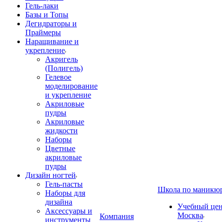
Гель-лаки
Базы и Топы
Дегидраторы и
Праймеры
Наращивание и
укрепление
Акригель
(Полигель)
Гелевое
моделирование
и укрепление
Акриловые
пудры
Акриловые
жидкости
Наборы
Цветные
акриловые
пудры
Дизайн ногтей
Гель-пасты
Школа по маникю
Наборы для
дизайна
Учебный цент
Аксессуары и
Москва
Компания
инструменты