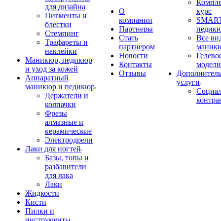
Компл
для дизайна
О
курс
Пигменты и
компании
SMART
блестки
Партнеры
педик
Стемпинг
Стать
Все ви
Трафареты и
партнером
маник
наклейки
Новости
Гелево
Маникюр, педикюр
Контакты
модели
и уход за кожей
Отзывы
Дополнител
Аппаратный
услуги
маникюр и педикюр
Социа
Держатели и
контра
колпачки
Фрезы
алмазные и
керамические
Электродрели
Лаки для ногтей
Базы, топы и
разбавители
для лака
Лаки
Жидкости
Кисти
Пилки и
инструменты