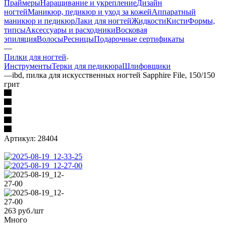
Праймеры
Наращивание и укрепление
Дизайн
ногтей
Маникюр, педикюр и уход за кожей
Аппаратный
маникюр и педикюр
Лаки для ногтей
Жидкости
Кисти
Формы,
типсы
Аксессуары и расходники
Восковая
эпиляция
Волосы
Ресницы
Подарочные сертификаты
—
Пилки для ногтей
Инструменты
Терки для педикюра
Шлифовщики
—
ibd, пилка для искусственных ногтей Sapphire File, 150/150
грит
Артикул:
28404
263
руб.
/шт
Много