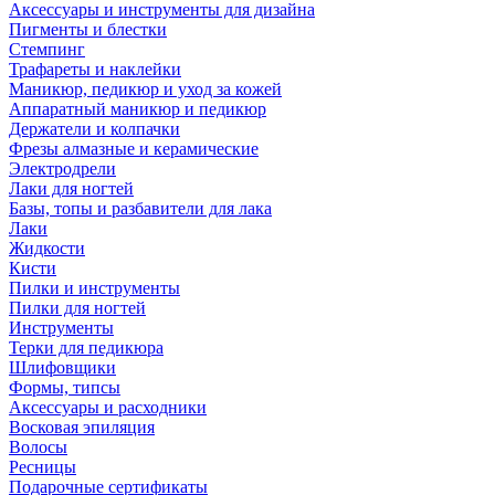
Аксессуары и инструменты для дизайна
Пигменты и блестки
Стемпинг
Трафареты и наклейки
Маникюр, педикюр и уход за кожей
Аппаратный маникюр и педикюр
Держатели и колпачки
Фрезы алмазные и керамические
Электродрели
Лаки для ногтей
Базы, топы и разбавители для лака
Лаки
Жидкости
Кисти
Пилки и инструменты
Пилки для ногтей
Инструменты
Терки для педикюра
Шлифовщики
Формы, типсы
Аксессуары и расходники
Восковая эпиляция
Волосы
Ресницы
Подарочные сертификаты