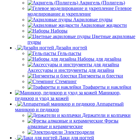
Акригель (Полигель)
Гелевое
моделирование и укрепление
Акриловые пудры
Акриловые жидкости
Наборы
Цветные акриловые
пудры
Дизайн ногтей
Гель-пасты
Наборы для дизайна
Аксессуары и инструменты для дизайна
Пигменты и блестки
Стемпинг
Трафареты и наклейки
Маникюр,
педикюр и уход за кожей
Аппаратный
маникюр и педикюр
Держатели и колпачки
Фрезы
алмазные и керамические
Электродрели
Лаки для ногтей