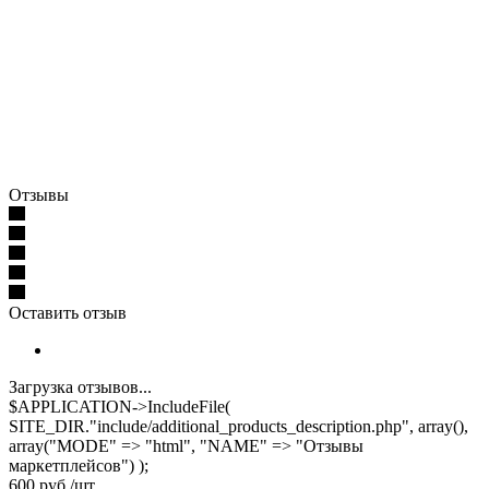
Отзывы
Оставить отзыв
Загрузка отзывов...
$APPLICATION->IncludeFile(
SITE_DIR."include/additional_products_description.php", array(),
array("MODE" => "html", "NAME" => "Отзывы
маркетплейсов") );
600
руб.
/шт