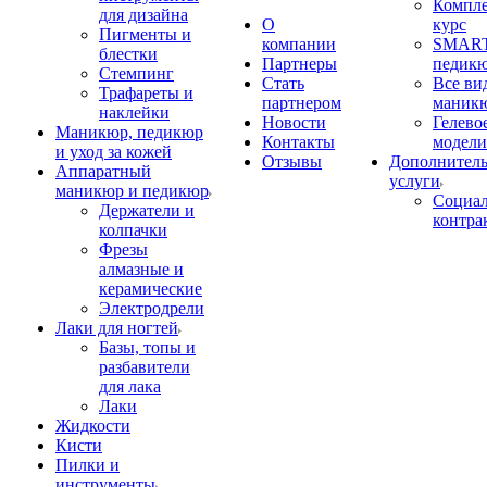
Компл
для дизайна
О
курс
Пигменты и
компании
SMART
блестки
Партнеры
педик
Стемпинг
Стать
Все ви
Трафареты и
партнером
маник
наклейки
Новости
Гелево
Маникюр, педикюр
Контакты
модели
и уход за кожей
Отзывы
Дополнител
Аппаратный
услуги
маникюр и педикюр
Социа
Держатели и
контра
колпачки
Фрезы
алмазные и
керамические
Электродрели
Лаки для ногтей
Базы, топы и
разбавители
для лака
Лаки
Жидкости
Кисти
Пилки и
инструменты