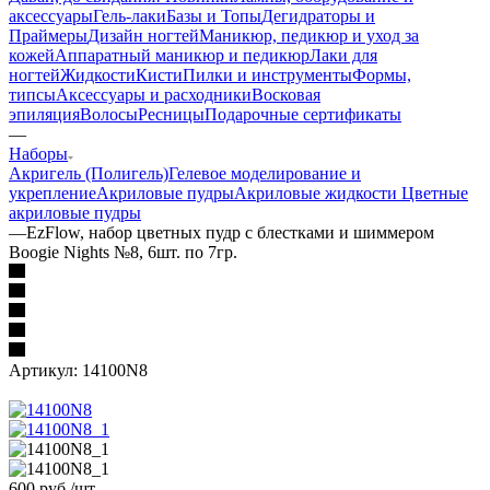
аксессуары
Гель-лаки
Базы и Топы
Дегидраторы и
Праймеры
Дизайн ногтей
Маникюр, педикюр и уход за
кожей
Аппаратный маникюр и педикюр
Лаки для
ногтей
Жидкости
Кисти
Пилки и инструменты
Формы,
типсы
Аксессуары и расходники
Восковая
эпиляция
Волосы
Ресницы
Подарочные сертификаты
—
Наборы
Акригель (Полигель)
Гелевое моделирование и
укрепление
Акриловые пудры
Акриловые жидкости
Цветные
акриловые пудры
—
EzFlow, набор цветных пудр с блестками и шиммером
Boogie Nights №8, 6шт. по 7гр.
Артикул:
14100N8
600
руб.
/шт