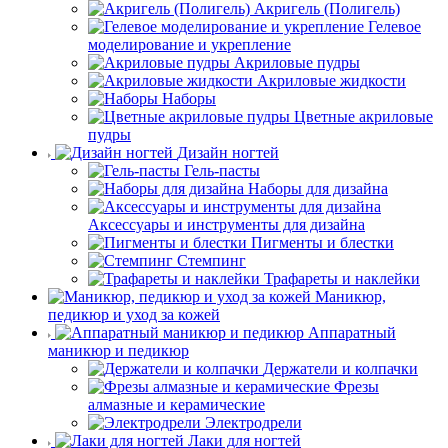
Акригель (Полигель)
Гелевое
моделирование и укрепление
Акриловые пудры
Акриловые жидкости
Наборы
Цветные акриловые
пудры
Дизайн ногтей
Гель-пасты
Наборы для дизайна
Аксессуары и инструменты для дизайна
Пигменты и блестки
Стемпинг
Трафареты и наклейки
Маникюр,
педикюр и уход за кожей
Аппаратный
маникюр и педикюр
Держатели и колпачки
Фрезы
алмазные и керамические
Электродрели
Лаки для ногтей