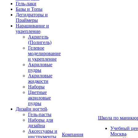
Гель-лаки
Базы и Топы
Дегидраторы и
Праймеры
Наращивание и
укрепление
Акригель
(Полигель)
Гелевое
моделирование
и укрепление
Акриловые
пудры
Акриловые
жидкости
Наборы
Цветные
акриловые
пудры
Дизайн ногтей
Гель-пасты
Школа по маникю
Наборы для
дизайна
Учебный цент
Аксессуары и
Москва
Компания
инструменты