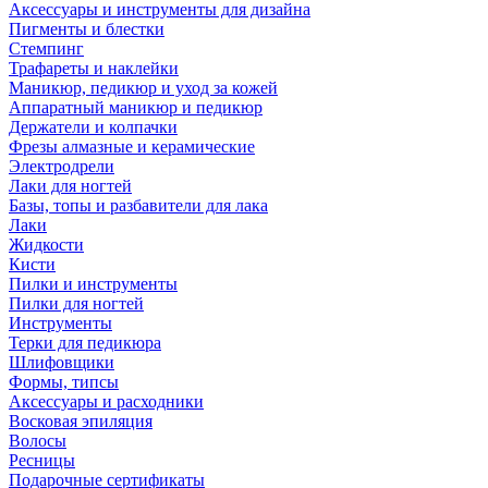
Аксессуары и инструменты для дизайна
Пигменты и блестки
Стемпинг
Трафареты и наклейки
Маникюр, педикюр и уход за кожей
Аппаратный маникюр и педикюр
Держатели и колпачки
Фрезы алмазные и керамические
Электродрели
Лаки для ногтей
Базы, топы и разбавители для лака
Лаки
Жидкости
Кисти
Пилки и инструменты
Пилки для ногтей
Инструменты
Терки для педикюра
Шлифовщики
Формы, типсы
Аксессуары и расходники
Восковая эпиляция
Волосы
Ресницы
Подарочные сертификаты