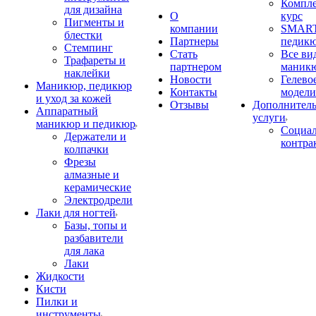
Компл
для дизайна
О
курс
Пигменты и
компании
SMART
блестки
Партнеры
педик
Стемпинг
Стать
Все ви
Трафареты и
партнером
маник
наклейки
Новости
Гелево
Маникюр, педикюр
Контакты
модели
и уход за кожей
Отзывы
Дополнител
Аппаратный
услуги
маникюр и педикюр
Социа
Держатели и
контра
колпачки
Фрезы
алмазные и
керамические
Электродрели
Лаки для ногтей
Базы, топы и
разбавители
для лака
Лаки
Жидкости
Кисти
Пилки и
инструменты