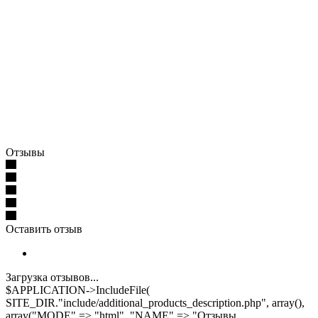
Отзывы
Оставить отзыв
Загрузка отзывов...
$APPLICATION->IncludeFile(
SITE_DIR."include/additional_products_description.php", array(),
array("MODE" => "html", "NAME" => "Отзывы