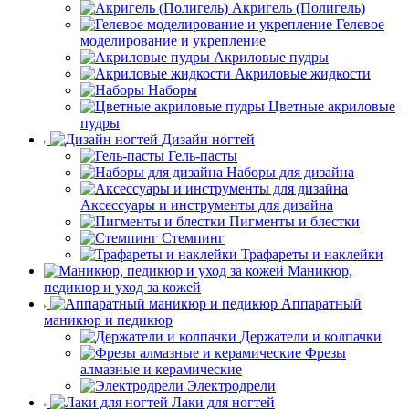
Акригель (Полигель)
Гелевое
моделирование и укрепление
Акриловые пудры
Акриловые жидкости
Наборы
Цветные акриловые
пудры
Дизайн ногтей
Гель-пасты
Наборы для дизайна
Аксессуары и инструменты для дизайна
Пигменты и блестки
Стемпинг
Трафареты и наклейки
Маникюр,
педикюр и уход за кожей
Аппаратный
маникюр и педикюр
Держатели и колпачки
Фрезы
алмазные и керамические
Электродрели
Лаки для ногтей