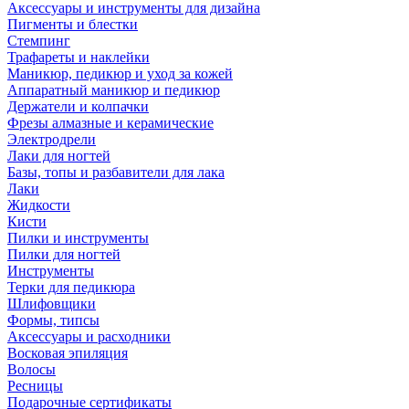
Аксессуары и инструменты для дизайна
Пигменты и блестки
Стемпинг
Трафареты и наклейки
Маникюр, педикюр и уход за кожей
Аппаратный маникюр и педикюр
Держатели и колпачки
Фрезы алмазные и керамические
Электродрели
Лаки для ногтей
Базы, топы и разбавители для лака
Лаки
Жидкости
Кисти
Пилки и инструменты
Пилки для ногтей
Инструменты
Терки для педикюра
Шлифовщики
Формы, типсы
Аксессуары и расходники
Восковая эпиляция
Волосы
Ресницы
Подарочные сертификаты