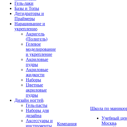
Гель-лаки
Базы и Топы
Дегидраторы и
Праймеры
Наращивание и
укрепление
Акригель
(Полигель)
Гелевое
моделирование
и укрепление
Акриловые
пудры
Акриловые
жидкости
Наборы
Цветные
акриловые
пудры
Дизайн ногтей
Гель-пасты
Школа по маникю
Наборы для
дизайна
Учебный цент
Аксессуары и
Москва
Компания
инструменты