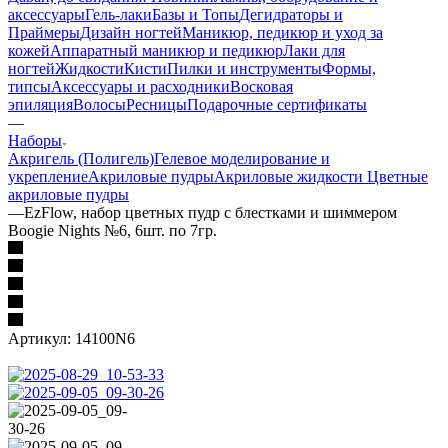
аксессуары
Гель-лаки
Базы и Топы
Дегидраторы и
Праймеры
Дизайн ногтей
Маникюр, педикюр и уход за
кожей
Аппаратный маникюр и педикюр
Лаки для
ногтей
Жидкости
Кисти
Пилки и инструменты
Формы,
типсы
Аксессуары и расходники
Восковая
эпиляция
Волосы
Ресницы
Подарочные сертификаты
—
Наборы
Акригель (Полигель)
Гелевое моделирование и
укрепление
Акриловые пудры
Акриловые жидкости
Цветные
акриловые пудры
—
EzFlow, набор цветных пудр с блестками и шиммером
Boogie Nights №6, 6шт. по 7гр.
Артикул:
14100N6