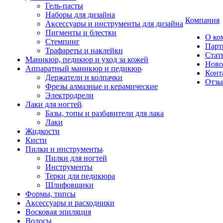
Гель-пасты
Наборы для дизайна
Компания
Аксессуары и инструменты для дизайна
Пигменты и блестки
О ко
Стемпинг
Парт
Трафареты и наклейки
Стат
Маникюр, педикюр и уход за кожей
Ново
Аппаратный маникюр и педикюр
Конт
Держатели и колпачки
Отз
Фрезы алмазные и керамические
Электродрели
Лаки для ногтей
Базы, топы и разбавители для лака
Лаки
Жидкости
Кисти
Пилки и инструменты
Пилки для ногтей
Инструменты
Терки для педикюра
Шлифовщики
Формы, типсы
Аксессуары и расходники
Восковая эпиляция
Волосы