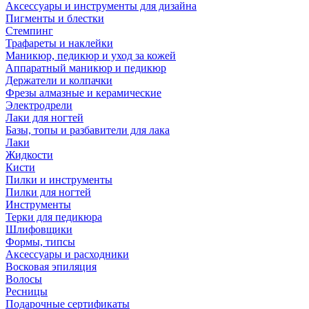
Аксессуары и инструменты для дизайна
Пигменты и блестки
Стемпинг
Трафареты и наклейки
Маникюр, педикюр и уход за кожей
Аппаратный маникюр и педикюр
Держатели и колпачки
Фрезы алмазные и керамические
Электродрели
Лаки для ногтей
Базы, топы и разбавители для лака
Лаки
Жидкости
Кисти
Пилки и инструменты
Пилки для ногтей
Инструменты
Терки для педикюра
Шлифовщики
Формы, типсы
Аксессуары и расходники
Восковая эпиляция
Волосы
Ресницы
Подарочные сертификаты