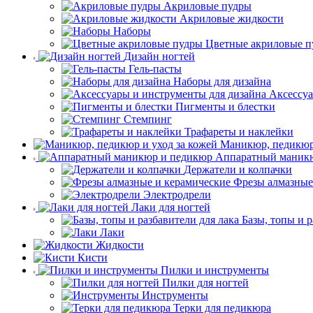
Акриловые пудры
Акриловые жидкости
Наборы
Цветные акриловые п
Дизайн ногтей
Гель-пасты
Наборы для дизайна
Аксессуа
Пигменты и блестки
Стемпинг
Трафареты и наклейки
Маникюр, педикюр 
Аппаратный маник
Держатели и колпачки
Фрезы алмазные
Электродрели
Лаки для ногтей
Базы, топы и р
Лаки
Жидкости
Кисти
Пилки и инструменты
Пилки для ногтей
Инструменты
Терки для педикюра