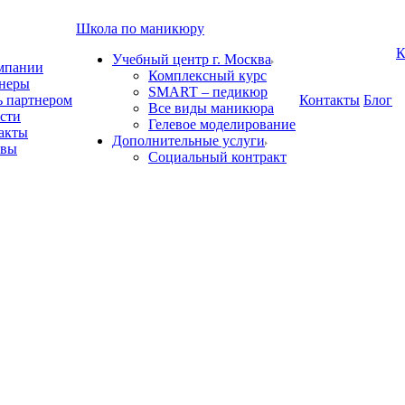
Школа по маникюру
К
Учебный центр г. Москва
мпании
Комплексный курс
неры
SMART – педикюр
ь партнером
Контакты
Блог
Все виды маникюра
сти
Гелевое моделирование
акты
Дополнительные услуги
ывы
Социальный контракт