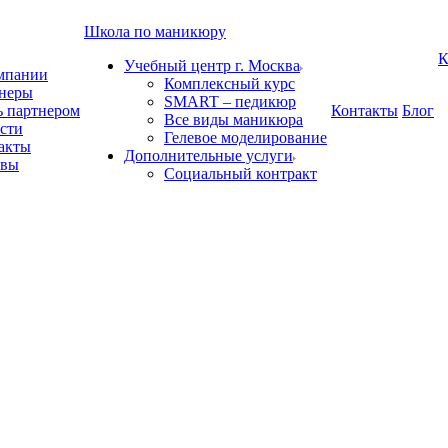
Школа по маникюру
К
Учебный центр г. Москва
мпании
Комплексный курс
неры
SMART – педикюр
ь партнером
Контакты
Блог
Все виды маникюра
сти
Гелевое моделирование
акты
Дополнительные услуги
ывы
Социальный контракт