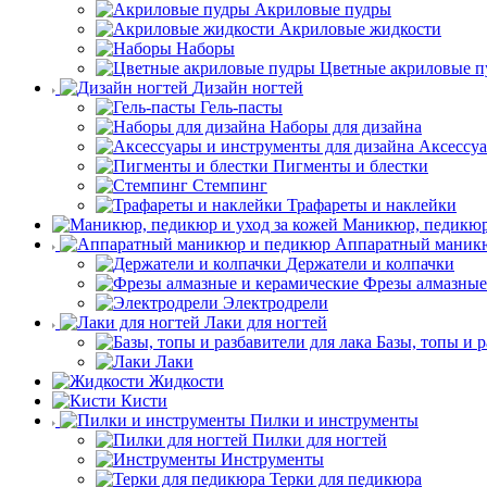
Акриловые пудры
Акриловые жидкости
Наборы
Цветные акриловые п
Дизайн ногтей
Гель-пасты
Наборы для дизайна
Аксессуа
Пигменты и блестки
Стемпинг
Трафареты и наклейки
Маникюр, педикюр 
Аппаратный маник
Держатели и колпачки
Фрезы алмазные
Электродрели
Лаки для ногтей
Базы, топы и р
Лаки
Жидкости
Кисти
Пилки и инструменты
Пилки для ногтей
Инструменты
Терки для педикюра