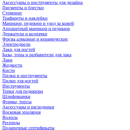
Аксессуары и инструменты для дизайна
Пигменты и блестки
Стемпинг
Трафареты и наклейки
Маникюр, педикюр и уход за кожей
Аппаратный маникюр и педикюр
Держатели и колпачки
Фрезы алмазные и керамические
Электродрели
Лаки для ногтей
Базы, топы и разбавители для лака
Лаки
Жидкости
Кисти
Пилки и инструменты
Пилки для ногтей
Инструменты
Терки для педикюра
Шлифовщики
Формы, типсы
Аксессуары и расходники
Восковая эпиляция
Волосы
Ресницы
Подарочные сертификаты