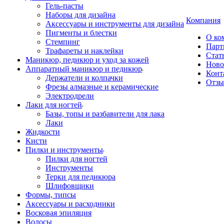
Гель-пасты
Наборы для дизайна
Компания
Аксессуары и инструменты для дизайна
Пигменты и блестки
О ко
Стемпинг
Парт
Трафареты и наклейки
Стат
Маникюр, педикюр и уход за кожей
Ново
Аппаратный маникюр и педикюр
Конт
Держатели и колпачки
Отз
Фрезы алмазные и керамические
Электродрели
Лаки для ногтей
Базы, топы и разбавители для лака
Лаки
Жидкости
Кисти
Пилки и инструменты
Пилки для ногтей
Инструменты
Терки для педикюра
Шлифовщики
Формы, типсы
Аксессуары и расходники
Восковая эпиляция
Волосы