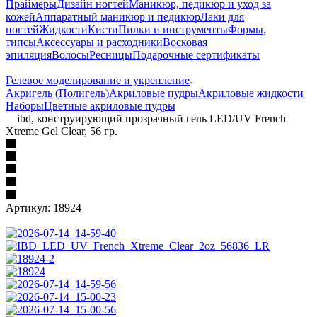
Праймеры
Дизайн ногтей
Маникюр, педикюр и уход за
кожей
Аппаратный маникюр и педикюр
Лаки для
ногтей
Жидкости
Кисти
Пилки и инструменты
Формы,
типсы
Аксессуары и расходники
Восковая
эпиляция
Волосы
Ресницы
Подарочные сертификаты
—
Гелевое моделирование и укрепление
Акригель (Полигель)
Акриловые пудры
Акриловые жидкости
Наборы
Цветные акриловые пудры
—
ibd, конструирующий прозрачный гель LED/UV French
Xtreme Gel Clear, 56 гр.
Артикул:
18924