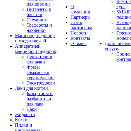
Компл
для дизайна
О
курс
Пигменты и
компании
SMART
блестки
Партнеры
педик
Стемпинг
Стать
Все ви
Трафареты и
партнером
маник
наклейки
Новости
Гелево
Маникюр, педикюр
Контакты
модели
и уход за кожей
Отзывы
Дополнител
Аппаратный
услуги
маникюр и педикюр
Социа
Держатели и
контра
колпачки
Фрезы
алмазные и
керамические
Электродрели
Лаки для ногтей
Базы, топы и
разбавители
для лака
Лаки
Жидкости
Кисти
Пилки и
инструменты