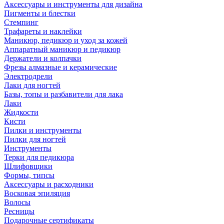
Аксессуары и инструменты для дизайна
Пигменты и блестки
Стемпинг
Трафареты и наклейки
Маникюр, педикюр и уход за кожей
Аппаратный маникюр и педикюр
Держатели и колпачки
Фрезы алмазные и керамические
Электродрели
Лаки для ногтей
Базы, топы и разбавители для лака
Лаки
Жидкости
Кисти
Пилки и инструменты
Пилки для ногтей
Инструменты
Терки для педикюра
Шлифовщики
Формы, типсы
Аксессуары и расходники
Восковая эпиляция
Волосы
Ресницы
Подарочные сертификаты