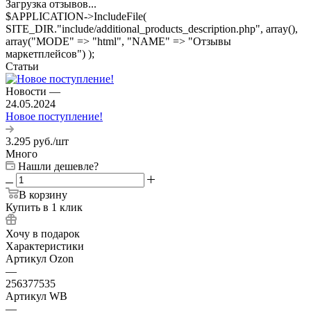
Загрузка отзывов...
$APPLICATION->IncludeFile(
SITE_DIR."include/additional_products_description.php", array(),
array("MODE" => "html", "NAME" => "Отзывы
маркетплейсов") );
Статьи
Новости
—
24.05.2024
Новое поступление!
3.295
руб.
/шт
Много
Нашли дешевле?
В корзину
Купить в 1 клик
Хочу в подарок
Характеристики
Артикул Ozon
—
256377535
Артикул WB
—