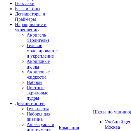
Гель-лаки
Базы и Топы
Дегидраторы и
Праймеры
Наращивание и
укрепление
Акригель
(Полигель)
Гелевое
моделирование
и укрепление
Акриловые
пудры
Акриловые
жидкости
Наборы
Цветные
акриловые
пудры
Дизайн ногтей
Гель-пасты
Школа по маникю
Наборы для
дизайна
Учебный цент
Аксессуары и
Москва
Компания
инструменты