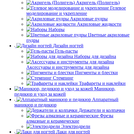
Акригель (Полигель)
Гелевое
моделирование и укрепление
Акриловые пудры
Акриловые жидкости
Наборы
Цветные акриловые
пудры
Дизайн ногтей
Гель-пасты
Наборы для дизайна
Аксессуары и инструменты для дизайна
Пигменты и блестки
Стемпинг
Трафареты и наклейки
Маникюр,
педикюр и уход за кожей
Аппаратный
маникюр и педикюр
Держатели и колпачки
Фрезы
алмазные и керамические
Электродрели
Лаки для ногтей