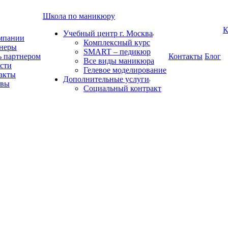
Школа по маникюру
К
Учебный центр г. Москва
мпании
Комплексный курс
неры
SMART – педикюр
ь партнером
Контакты
Блог
Все виды маникюра
сти
Гелевое моделирование
акты
Дополнительные услуги
ывы
Социальный контракт