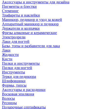
Аксессуары и инструменты для дизайна
Пигменты и блестки
Стемпинг
Трафареты и наклейки
Маникюр, педикюр и уход за кожей
Аппаратный маникюр и педикюр
Держатели и колпачки
Фрезы алмазные и керамические
Электродрели
Лаки для ногтей
Базы, топы и разбавители для лака
Лаки
Жидкости
Кисти
Пилки и инструменты
Пилки для ногтей
Инструменты
Терки для педикюра
Шлифовщики
Формы, типсы
Аксессуары и расходники
Восковая эпиляция
Волосы
Ресницы
Подарочные сертификаты