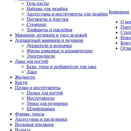
Гель-пасты
Наборы для дизайна
Компания
Аксессуары и инструменты для дизайна
Пигменты и блестки
О ко
Стемпинг
Парт
Трафареты и наклейки
Стат
Маникюр, педикюр и уход за кожей
Ново
Аппаратный маникюр и педикюр
Конт
Держатели и колпачки
Отз
Фрезы алмазные и керамические
Электродрели
Лаки для ногтей
Базы, топы и разбавители для лака
Лаки
Жидкости
Кисти
Пилки и инструменты
Пилки для ногтей
Инструменты
Терки для педикюра
Шлифовщики
Формы, типсы
Аксессуары и расходники
Восковая эпиляция
Волосы