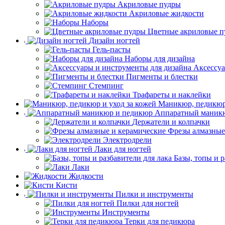
Акриловые пудры
Акриловые жидкости
Наборы
Цветные акриловые п
Дизайн ногтей
Гель-пасты
Наборы для дизайна
Аксессуа
Пигменты и блестки
Стемпинг
Трафареты и наклейки
Маникюр, педикюр 
Аппаратный маник
Держатели и колпачки
Фрезы алмазные
Электродрели
Лаки для ногтей
Базы, топы и р
Лаки
Жидкости
Кисти
Пилки и инструменты
Пилки для ногтей
Инструменты
Терки для педикюра