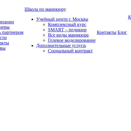
Школа по маникюру
К
Учебный центр г. Москва
мпании
Комплексный курс
неры
SMART – педикюр
ь партнером
Контакты
Блог
Все виды маникюра
сти
Гелевое моделирование
акты
Дополнительные услуги
ывы
Социальный контракт