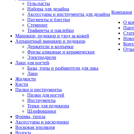
Гель-пасты
Наборы для дизайна
Компания
Аксессуары и инструменты для дизайна
Пигменты и блестки
О ко
Стемпинг
Парт
Трафареты и наклейки
Стат
Маникюр, педикюр и уход за кожей
Ново
Аппаратный маникюр и педикюр
Конт
Держатели и колпачки
Отз
Фрезы алмазные и керамические
Электродрели
Лаки для ногтей
Базы, топы и разбавители для лака
Лаки
Жидкости
Кисти
Пилки и инструменты
Пилки для ногтей
Инструменты
Терки для педикюра
Шлифовщики
Формы, типсы
Аксессуары и расходники
Восковая эпиляция
Волосы