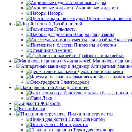
Акриловые пудры
Акриловые жидкости
Наборы
Цветные акриловые п
Дизайн ногтей
Гель-пасты
Наборы для дизайна
Аксессуа
Пигменты и блестки
Стемпинг
Трафареты и наклейки
Маникюр, педикюр 
Аппаратный маник
Держатели и колпачки
Фрезы алмазные
Электродрели
Лаки для ногтей
Базы, топы и р
Лаки
Жидкости
Кисти
Пилки и инструменты
Пилки для ногтей
Инструменты
Терки для педикюра