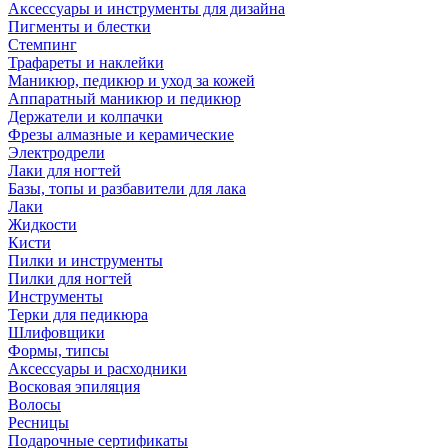
Аксессуары и инструменты для дизайна
Пигменты и блестки
Стемпинг
Трафареты и наклейки
Маникюр, педикюр и уход за кожей
Аппаратный маникюр и педикюр
Держатели и колпачки
Фрезы алмазные и керамические
Электродрели
Лаки для ногтей
Базы, топы и разбавители для лака
Лаки
Жидкости
Кисти
Пилки и инструменты
Пилки для ногтей
Инструменты
Терки для педикюра
Шлифовщики
Формы, типсы
Аксессуары и расходники
Восковая эпиляция
Волосы
Ресницы
Подарочные сертификаты