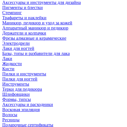
Аксессуары и инструменты для дизайна
Пигменты и блестки
Стемпинг
Трафареты и наклейки
Маникюр, педикюр и уход за кожей
Аппаратный маникюр и педикюр
Держатели и колпачки
Фрезы алмазные и керамические
Электродрели
Лаки для ногтей
Базы, топы и разбавители для лака
Лаки
Жидкости
Кисти
Пилки и инструменты
Пилки для ногтей
Инструменты
Терки для педикюра
Шлифовщики
Формы, типсы
Аксессуары и расходники
Восковая эпиляция
Волосы
Ресницы
Подарочные сертификаты