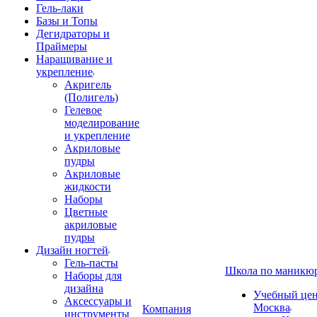
Гель-лаки
Базы и Топы
Дегидраторы и
Праймеры
Наращивание и
укрепление
Акригель
(Полигель)
Гелевое
моделирование
и укрепление
Акриловые
пудры
Акриловые
жидкости
Наборы
Цветные
акриловые
пудры
Дизайн ногтей
Гель-пасты
Школа по маникю
Наборы для
дизайна
Учебный цент
Аксессуары и
Москва
Компания
инструменты