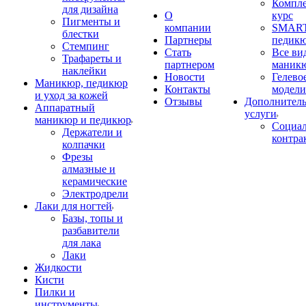
Компл
для дизайна
О
курс
Пигменты и
компании
SMART
блестки
Партнеры
педик
Стемпинг
Стать
Все ви
Трафареты и
партнером
маник
наклейки
Новости
Гелево
Маникюр, педикюр
Контакты
модели
и уход за кожей
Отзывы
Дополнител
Аппаратный
услуги
маникюр и педикюр
Социа
Держатели и
контра
колпачки
Фрезы
алмазные и
керамические
Электродрели
Лаки для ногтей
Базы, топы и
разбавители
для лака
Лаки
Жидкости
Кисти
Пилки и
инструменты