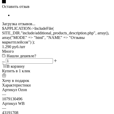
Оставить отзыв
Загрузка отзывов...
$APPLICATION->IncludeFile(
SITE_DIR."include/additional_products_description.php", array(),
array("MODE" => "html", "NAME" => "Отзывы
маркетплейсов") );
1.290
руб.
/шт
Много
Нашли дешевле?
В корзину
Купить в 1 клик
Хочу в подарок
Характеристики
Артикул Ozon
—
1079130496
Артикул WB
—
43191708