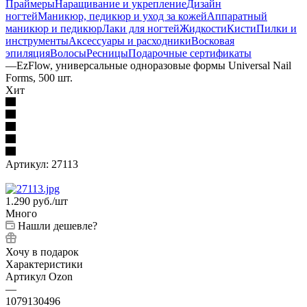
Праймеры
Наращивание и укрепление
Дизайн
ногтей
Маникюр, педикюр и уход за кожей
Аппаратный
маникюр и педикюр
Лаки для ногтей
Жидкости
Кисти
Пилки и
инструменты
Аксессуары и расходники
Восковая
эпиляция
Волосы
Ресницы
Подарочные сертификаты
—
EzFlow, универсальные одноразовые формы Universal Nail
Forms, 500 шт.
Хит
Артикул:
27113
1.290
руб.
/шт
Много
Нашли дешевле?
Хочу в подарок
Характеристики
Артикул Ozon
—
1079130496