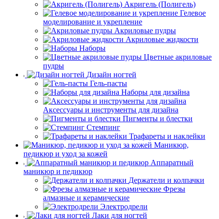
Акригель (Полигель)
Гелевое
моделирование и укрепление
Акриловые пудры
Акриловые жидкости
Наборы
Цветные акриловые
пудры
Дизайн ногтей
Гель-пасты
Наборы для дизайна
Аксессуары и инструменты для дизайна
Пигменты и блестки
Стемпинг
Трафареты и наклейки
Маникюр,
педикюр и уход за кожей
Аппаратный
маникюр и педикюр
Держатели и колпачки
Фрезы
алмазные и керамические
Электродрели
Лаки для ногтей