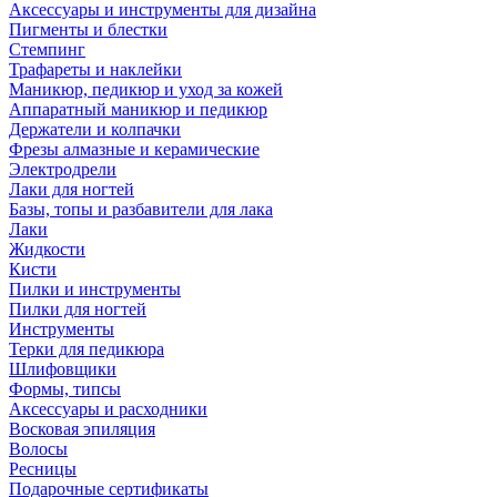
Аксессуары и инструменты для дизайна
Пигменты и блестки
Стемпинг
Трафареты и наклейки
Маникюр, педикюр и уход за кожей
Аппаратный маникюр и педикюр
Держатели и колпачки
Фрезы алмазные и керамические
Электродрели
Лаки для ногтей
Базы, топы и разбавители для лака
Лаки
Жидкости
Кисти
Пилки и инструменты
Пилки для ногтей
Инструменты
Терки для педикюра
Шлифовщики
Формы, типсы
Аксессуары и расходники
Восковая эпиляция
Волосы
Ресницы
Подарочные сертификаты