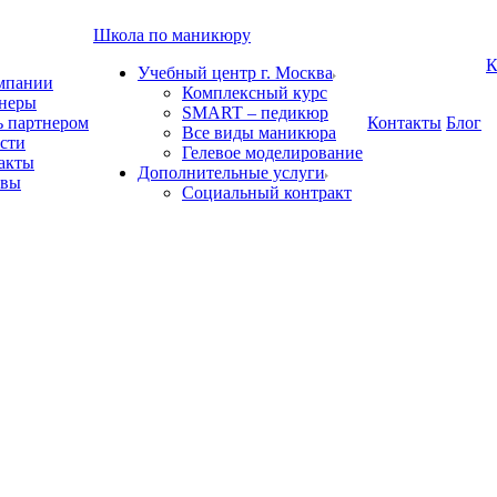
Школа по маникюру
К
Учебный центр г. Москва
мпании
Комплексный курс
неры
SMART – педикюр
ь партнером
Контакты
Блог
Все виды маникюра
сти
Гелевое моделирование
акты
Дополнительные услуги
ывы
Социальный контракт