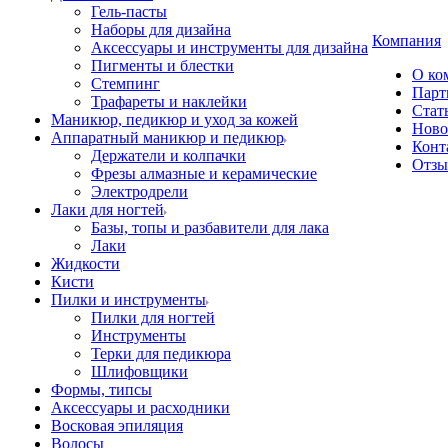
Гель-пасты
Наборы для дизайна
Компания
Аксессуары и инструменты для дизайна
Пигменты и блестки
О ко
Стемпинг
Парт
Трафареты и наклейки
Стат
Маникюр, педикюр и уход за кожей
Ново
Аппаратный маникюр и педикюр
Конт
Держатели и колпачки
Отз
Фрезы алмазные и керамические
Электродрели
Лаки для ногтей
Базы, топы и разбавители для лака
Лаки
Жидкости
Кисти
Пилки и инструменты
Пилки для ногтей
Инструменты
Терки для педикюра
Шлифовщики
Формы, типсы
Аксессуары и расходники
Восковая эпиляция
Волосы