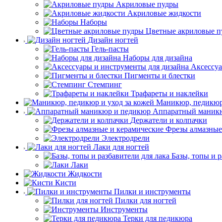
Акриловые пудры
Акриловые жидкости
Наборы
Цветные акриловые п
Дизайн ногтей
Гель-пасты
Наборы для дизайна
Аксессуа
Пигменты и блестки
Стемпинг
Трафареты и наклейки
Маникюр, педикюр 
Аппаратный маник
Держатели и колпачки
Фрезы алмазные
Электродрели
Лаки для ногтей
Базы, топы и р
Лаки
Жидкости
Кисти
Пилки и инструменты
Пилки для ногтей
Инструменты
Терки для педикюра