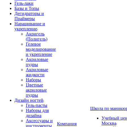
Гель-лаки
Базы и Топы
Дегидраторы и
Праймеры
Наращивание и
укрепление
Акригель
(Полигель)
Гелевое
моделирование
и укрепление
Акриловые
пудры
Акриловые
жидкости
Наборы
Цветные
акриловые
пудры
Дизайн ногтей
Гель-пасты
Школа по маникю
Наборы для
дизайна
Учебный цент
Аксессуары и
Москва
Компания
инструменты