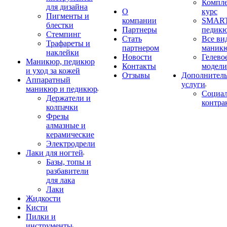
Компл
для дизайна
О
курс
Пигменты и
компании
SMART
блестки
Партнеры
педик
Стемпинг
Стать
Все ви
Трафареты и
партнером
маник
наклейки
Новости
Гелево
Маникюр, педикюр
Контакты
модели
и уход за кожей
Отзывы
Дополнител
Аппаратный
услуги
маникюр и педикюр
Социа
Держатели и
контра
колпачки
Фрезы
алмазные и
керамические
Электродрели
Лаки для ногтей
Базы, топы и
разбавители
для лака
Лаки
Жидкости
Кисти
Пилки и
инструменты