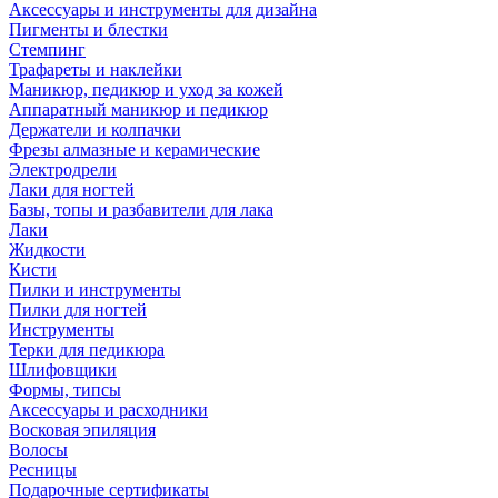
Аксессуары и инструменты для дизайна
Пигменты и блестки
Стемпинг
Трафареты и наклейки
Маникюр, педикюр и уход за кожей
Аппаратный маникюр и педикюр
Держатели и колпачки
Фрезы алмазные и керамические
Электродрели
Лаки для ногтей
Базы, топы и разбавители для лака
Лаки
Жидкости
Кисти
Пилки и инструменты
Пилки для ногтей
Инструменты
Терки для педикюра
Шлифовщики
Формы, типсы
Аксессуары и расходники
Восковая эпиляция
Волосы
Ресницы
Подарочные сертификаты