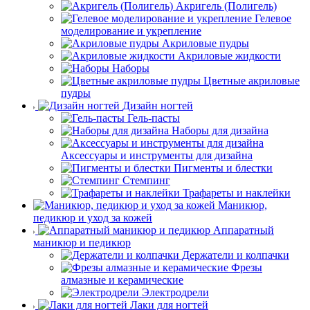
Акригель (Полигель)
Гелевое
моделирование и укрепление
Акриловые пудры
Акриловые жидкости
Наборы
Цветные акриловые
пудры
Дизайн ногтей
Гель-пасты
Наборы для дизайна
Аксессуары и инструменты для дизайна
Пигменты и блестки
Стемпинг
Трафареты и наклейки
Маникюр,
педикюр и уход за кожей
Аппаратный
маникюр и педикюр
Держатели и колпачки
Фрезы
алмазные и керамические
Электродрели
Лаки для ногтей