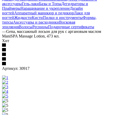
аксессуары
Гель-лаки
Базы и Топы
Дегидраторы и
Праймеры
Наращивание и укрепление
Дизайн
ногтей
Аппаратный маникюр и педикюр
Лаки для
ногтей
Жидкости
Кисти
Пилки и инструменты
Формы,
типсы
Аксессуары и расходники
Восковая
эпиляция
Волосы
Ресницы
Подарочные сертификаты
—
Gena, массажный лосьон для рук с аргановым маслом
ManiSPA Massage Lotion, 473 мл.
Хит
Артикул:
30917