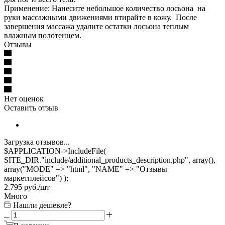
Применение: Нанесите небольшое количество лосьона на
руки массажными движениями втирайте в кожу. После
завершения массажа удалите остатки лосьона теплым
влажным полотенцем.
Отзывы
Нет оценок
Оставить отзыв
Загрузка отзывов...
$APPLICATION->IncludeFile(
SITE_DIR."include/additional_products_description.php", array(),
array("MODE" => "html", "NAME" => "Отзывы
маркетплейсов") );
2.795
руб.
/шт
Много
Нашли дешевле?