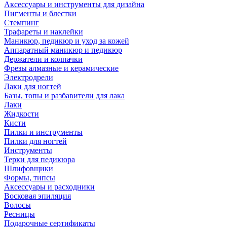
Аксессуары и инструменты для дизайна
Пигменты и блестки
Стемпинг
Трафареты и наклейки
Маникюр, педикюр и уход за кожей
Аппаратный маникюр и педикюр
Держатели и колпачки
Фрезы алмазные и керамические
Электродрели
Лаки для ногтей
Базы, топы и разбавители для лака
Лаки
Жидкости
Кисти
Пилки и инструменты
Пилки для ногтей
Инструменты
Терки для педикюра
Шлифовщики
Формы, типсы
Аксессуары и расходники
Восковая эпиляция
Волосы
Ресницы
Подарочные сертификаты