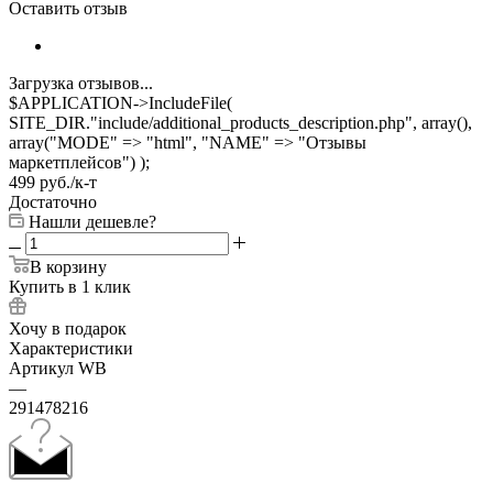
Оставить отзыв
Загрузка отзывов...
$APPLICATION->IncludeFile(
SITE_DIR."include/additional_products_description.php", array(),
array("MODE" => "html", "NAME" => "Отзывы
маркетплейсов") );
499
руб.
/к-т
Достаточно
Нашли дешевле?
В корзину
Купить в 1 клик
Хочу в подарок
Характеристики
Артикул WB
—
291478216