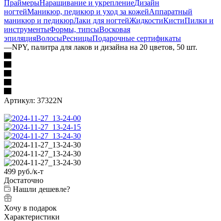
Праймеры
Наращивание и укрепление
Дизайн
ногтей
Маникюр, педикюр и уход за кожей
Аппаратный
маникюр и педикюр
Лаки для ногтей
Жидкости
Кисти
Пилки и
инструменты
Формы, типсы
Восковая
эпиляция
Волосы
Ресницы
Подарочные сертификаты
—
NPY, палитра для лаков и дизайна на 20 цветов, 50 шт.
Артикул:
37322N
499
руб.
/к-т
Достаточно
Нашли дешевле?
Хочу в подарок
Характеристики