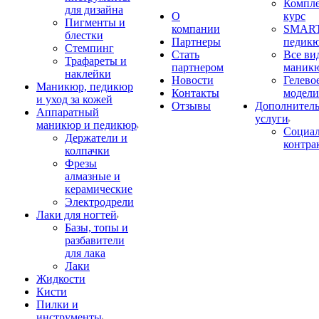
Компл
для дизайна
О
курс
Пигменты и
компании
SMART
блестки
Партнеры
педик
Стемпинг
Стать
Все ви
Трафареты и
партнером
маник
наклейки
Новости
Гелево
Маникюр, педикюр
Контакты
модели
и уход за кожей
Отзывы
Дополнител
Аппаратный
услуги
маникюр и педикюр
Социа
Держатели и
контра
колпачки
Фрезы
алмазные и
керамические
Электродрели
Лаки для ногтей
Базы, топы и
разбавители
для лака
Лаки
Жидкости
Кисти
Пилки и
инструменты