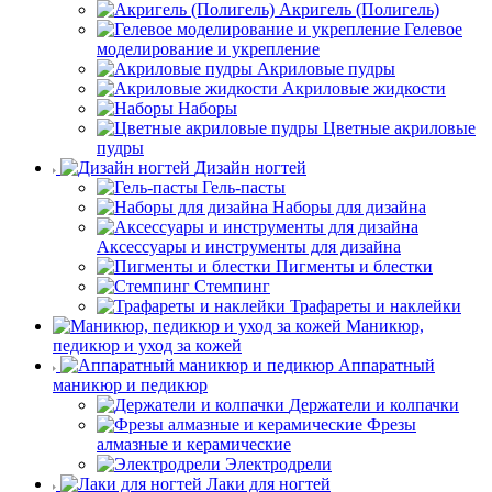
Акригель (Полигель)
Гелевое
моделирование и укрепление
Акриловые пудры
Акриловые жидкости
Наборы
Цветные акриловые
пудры
Дизайн ногтей
Гель-пасты
Наборы для дизайна
Аксессуары и инструменты для дизайна
Пигменты и блестки
Стемпинг
Трафареты и наклейки
Маникюр,
педикюр и уход за кожей
Аппаратный
маникюр и педикюр
Держатели и колпачки
Фрезы
алмазные и керамические
Электродрели
Лаки для ногтей