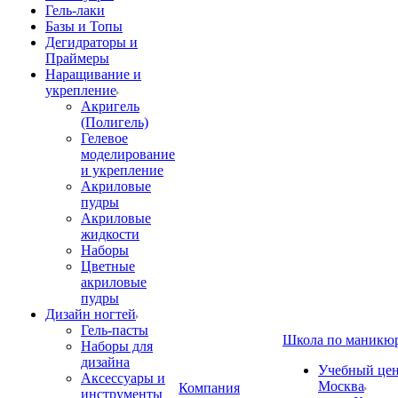
Гель-лаки
Базы и Топы
Дегидраторы и
Праймеры
Наращивание и
укрепление
Акригель
(Полигель)
Гелевое
моделирование
и укрепление
Акриловые
пудры
Акриловые
жидкости
Наборы
Цветные
акриловые
пудры
Дизайн ногтей
Гель-пасты
Школа по маникю
Наборы для
дизайна
Учебный цент
Аксессуары и
Москва
Компания
инструменты