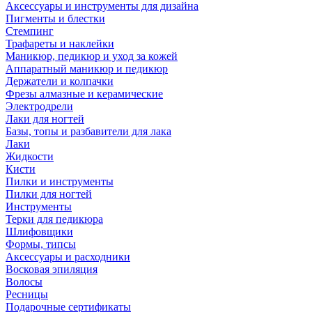
Аксессуары и инструменты для дизайна
Пигменты и блестки
Стемпинг
Трафареты и наклейки
Маникюр, педикюр и уход за кожей
Аппаратный маникюр и педикюр
Держатели и колпачки
Фрезы алмазные и керамические
Электродрели
Лаки для ногтей
Базы, топы и разбавители для лака
Лаки
Жидкости
Кисти
Пилки и инструменты
Пилки для ногтей
Инструменты
Терки для педикюра
Шлифовщики
Формы, типсы
Аксессуары и расходники
Восковая эпиляция
Волосы
Ресницы
Подарочные сертификаты