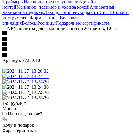
Праймеры
Наращивание и укрепление
Дизайн
ногтей
Маникюр, педикюр и уход за кожей
Аппаратный
маникюр и педикюр
Лаки для ногтей
Жидкости
Кисти
Пилки и
инструменты
Формы, типсы
Восковая
эпиляция
Волосы
Ресницы
Подарочные сертификаты
—
NPY, палитра для лаков и дизайна на 20 цветов, 10 шт.
Артикул:
37322/10
195
руб.
/к-т
Много
Нашли дешевле?
Хочу в подарок
Характеристики