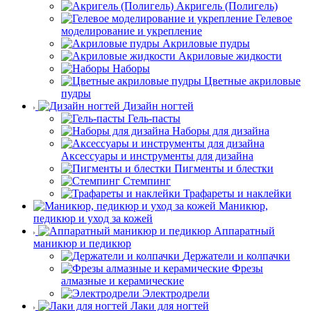
Акригель (Полигель)
Гелевое
моделирование и укрепление
Акриловые пудры
Акриловые жидкости
Наборы
Цветные акриловые
пудры
Дизайн ногтей
Гель-пасты
Наборы для дизайна
Аксессуары и инструменты для дизайна
Пигменты и блестки
Стемпинг
Трафареты и наклейки
Маникюр,
педикюр и уход за кожей
Аппаратный
маникюр и педикюр
Держатели и колпачки
Фрезы
алмазные и керамические
Электродрели
Лаки для ногтей