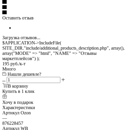
Оставить отзыв
Загрузка отзывов...
$APPLICATION->IncludeFile(
SITE_DIR."include/additional_products_description.php", array(),
array("MODE" => "html", "NAME" => "Отзывы
маркетплейсов") );
195
руб.
/к-т
Много
Нашли дешевле?
В корзину
Купить в 1 клик
Хочу в подарок
Характеристики
Артикул Ozon
—
876228457
Артикул WB