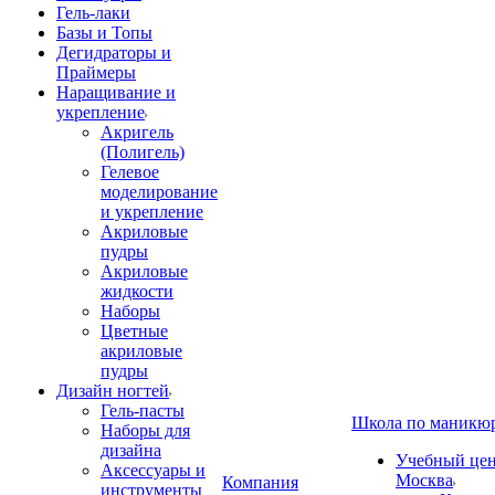
Гель-лаки
Базы и Топы
Дегидраторы и
Праймеры
Наращивание и
укрепление
Акригель
(Полигель)
Гелевое
моделирование
и укрепление
Акриловые
пудры
Акриловые
жидкости
Наборы
Цветные
акриловые
пудры
Дизайн ногтей
Гель-пасты
Школа по маникю
Наборы для
дизайна
Учебный цент
Аксессуары и
Москва
Компания
инструменты