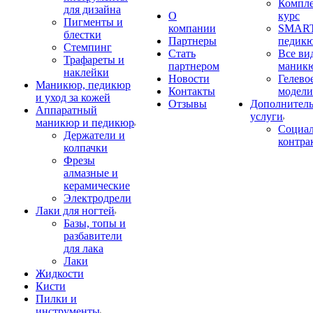
Компл
для дизайна
О
курс
Пигменты и
компании
SMART
блестки
Партнеры
педик
Стемпинг
Стать
Все ви
Трафареты и
партнером
маник
наклейки
Новости
Гелево
Маникюр, педикюр
Контакты
модели
и уход за кожей
Отзывы
Дополнител
Аппаратный
услуги
маникюр и педикюр
Социа
Держатели и
контра
колпачки
Фрезы
алмазные и
керамические
Электродрели
Лаки для ногтей
Базы, топы и
разбавители
для лака
Лаки
Жидкости
Кисти
Пилки и
инструменты