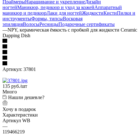
Праймеры
Наращивание и укрепление
Дизайн
ногтей
Маникюр, педикюр и уход за кожей
Аппаратный
маникюр и педикюр
Лаки для ногтей
Жидкости
Кисти
Пилки и
инструменты
Формы, типсы
Восковая
эпиляция
Волосы
Ресницы
Подарочные сертификаты
—
NPY, керамическая ёмкость с пробкой для жидкости Ceramic
Dapping Dish
Артикул:
37801
135
руб.
/шт
Много
Нашли дешевле?
Хочу в подарок
Характеристики
Артикул WB
—
119466219