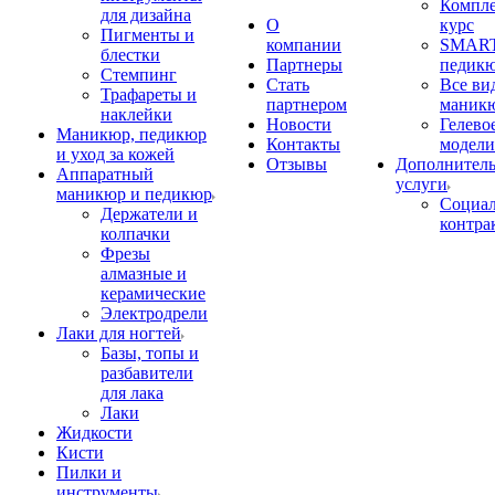
Компл
для дизайна
О
курс
Пигменты и
компании
SMART
блестки
Партнеры
педик
Стемпинг
Стать
Все ви
Трафареты и
партнером
маник
наклейки
Новости
Гелево
Маникюр, педикюр
Контакты
модели
и уход за кожей
Отзывы
Дополнител
Аппаратный
услуги
маникюр и педикюр
Социа
Держатели и
контра
колпачки
Фрезы
алмазные и
керамические
Электродрели
Лаки для ногтей
Базы, топы и
разбавители
для лака
Лаки
Жидкости
Кисти
Пилки и
инструменты