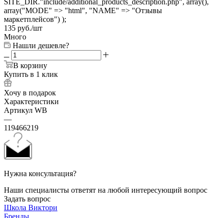
SITE_DIR."include/additional_products_description.php", array(),
array("MODE" => "html", "NAME" => "Отзывы
маркетплейсов") );
135
руб.
/шт
Много
Нашли дешевле?
В корзину
Купить в 1 клик
Хочу в подарок
Характеристики
Артикул WB
—
119466219
Нужна консультация?
Наши специалисты ответят на любой интересующий вопрос
Задать вопрос
Школа Виктори
Бренды