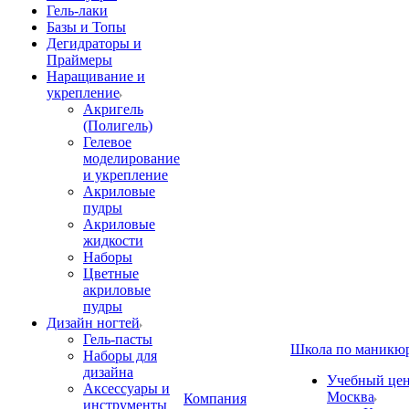
Гель-лаки
Базы и Топы
Дегидраторы и
Праймеры
Наращивание и
укрепление
Акригель
(Полигель)
Гелевое
моделирование
и укрепление
Акриловые
пудры
Акриловые
жидкости
Наборы
Цветные
акриловые
пудры
Дизайн ногтей
Гель-пасты
Школа по маникю
Наборы для
дизайна
Учебный цент
Аксессуары и
Москва
Компания
инструменты