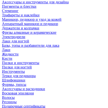
Аксессуары и инструменты для дизайна
Пигменты и блестки
Стемпинг
Трафареты и наклейки
Маникюр, педикюр и уход за кожей
Аппаратный маникюр и педикюр
Держатели и колпачки
Фрезы алмазные и керамические
Электродрели
Лаки для ногтей
Базы, топы и разбавители для лака
Лаки
Жидкости
Кисти
Пилки и инструменты
Пилки для ногтей
Инструменты
Терки для педикюра
Шлифовщики
Формы, типсы
Аксессуары и расходники
Восковая эпиляция
Волосы
Ресницы
Подарочные сертификаты