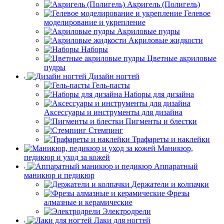
Акригель (Полигель)
Гелевое
моделирование и укрепление
Акриловые пудры
Акриловые жидкости
Наборы
Цветные акриловые
пудры
Дизайн ногтей
Гель-пасты
Наборы для дизайна
Аксессуары и инструменты для дизайна
Пигменты и блестки
Стемпинг
Трафареты и наклейки
Маникюр,
педикюр и уход за кожей
Аппаратный
маникюр и педикюр
Держатели и колпачки
Фрезы
алмазные и керамические
Электродрели
Лаки для ногтей